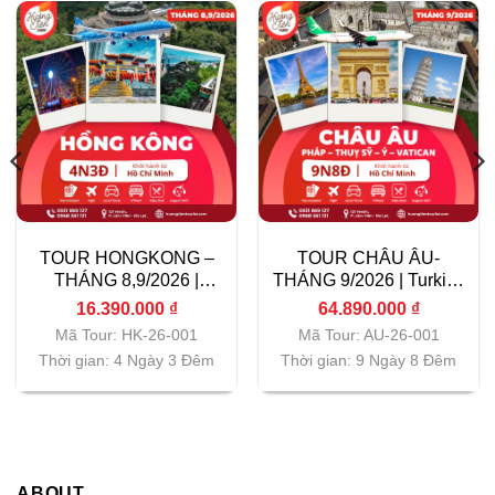
TOUR HONGKONG –
TOUR CHÂU ÂU-
THÁNG 8,9/2026 |
THÁNG 9/2026 | Turkish
Vietnam Airlines|
Airlines| TP.HCM
16.390.000
₫
64.890.000
₫
TP.HCM
Mã Tour: HK-26-001
Mã Tour: AU-26-001
Thời gian: 4 Ngày 3 Đêm
Thời gian: 9 Ngày 8 Đêm
ABOUT