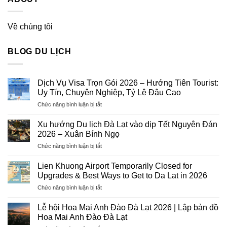
Về chúng tôi
BLOG DU LỊCH
Dịch Vụ Visa Trọn Gói 2026 – Hướng Tiên Tourist:
Uy Tín, Chuyên Nghiệp, Tỷ Lệ Đậu Cao
ở
Chức năng bình luận bị tắt
Dịch
Vụ
Xu hướng Du lịch Đà Lạt vào dịp Tết Nguyên Đán
Visa
2026 – Xuân Bính Ngọ
Trọn
ở
Chức năng bình luận bị tắt
Gói
Xu
2026
hướng
–
Lien Khuong Airport Temporarily Closed for
Du
Hướng
Upgrades & Best Ways to Get to Da Lat in 2026
lịch
Tiên
ở
Chức năng bình luận bị tắt
Đà
Tourist:
Lien
Lạt
Uy
Khuong
vào
Lễ hội Hoa Mai Anh Đào Đà Lạt 2026 | Lập bản đồ
Tín,
Airport
dịp
Hoa Mai Anh Đào Đà Lạt
Chuyên
Temporarily
Tết
Nghiệp,