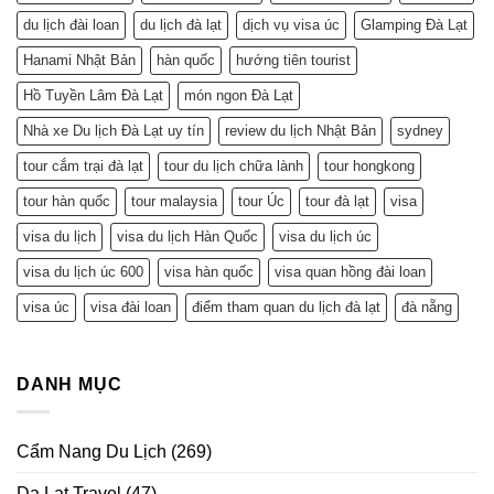
du lịch đài loan
du lịch đà lạt
dịch vụ visa úc
Glamping Đà Lạt
Hanami Nhật Bản
hàn quốc
hướng tiên tourist
Hồ Tuyền Lâm Đà Lạt
món ngon Đà Lạt
Nhà xe Du lịch Đà Lạt uy tín
review du lịch Nhật Bản
sydney
tour cắm trại đà lạt
tour du lịch chữa lành
tour hongkong
tour hàn quốc
tour malaysia
tour Úc
tour đà lạt
visa
visa du lịch
visa du lịch Hàn Quốc
visa du lịch úc
visa du lịch úc 600
visa hàn quốc
visa quan hồng đài loan
visa úc
visa đài loan
điểm tham quan du lịch đà lạt
đà nẵng
DANH MỤC
Cẩm Nang Du Lịch
(269)
Da Lat Travel
(47)