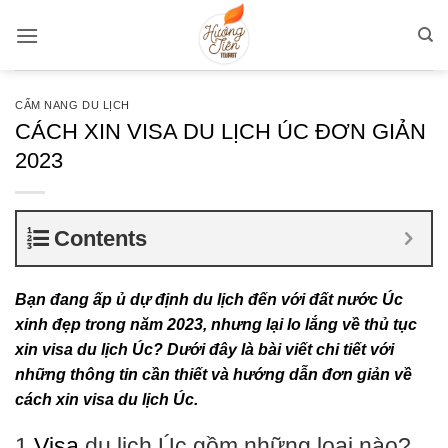
Bỏ
qua
nội
dung
CẨM NANG DU LỊCH
CÁCH XIN VISA DU LỊCH ÚC ĐƠN GIẢN
2023
Contents
Bạn đang ấp ủ dự định du lịch đến với đất nước Úc
xinh đẹp trong năm 2023, nhưng lại lo lắng về thủ tục
xin visa du lịch Úc? Dưới đây là bài viết chi tiết với
những thông tin cần thiết và hướng dẫn đơn giản về
cách xin visa du lịch Úc.
1.
Visa
du lịch Úc gồm những loại nào?