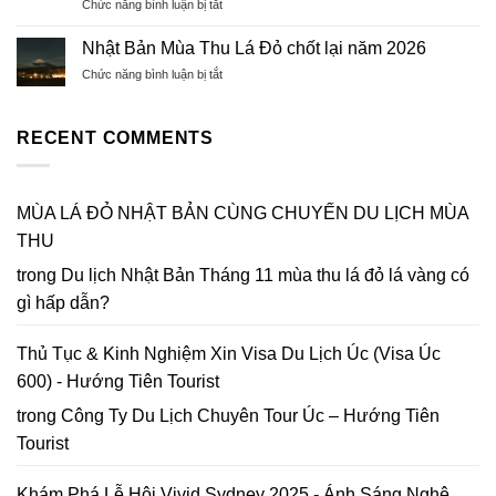
ở
Chức năng bình luận bị tắt
Closed
Nguyên
Tỷ
Lễ
for
Đán
Lệ
hội
Upgrades
Nhật Bản Mùa Thu Lá Đỏ chốt lại năm 2026
2026
Đậu
Hoa
&
–
Cao
ở
Chức năng bình luận bị tắt
Mai
Best
Xuân
Nhật
Anh
Ways
Bính
Bản
Đào
to
Ngọ
Mùa
RECENT COMMENTS
Đà
Get
Thu
Lạt
to
Lá
2026
Da
Đỏ
|
Lat
chốt
MÙA LÁ ĐỎ NHẬT BẢN CÙNG CHUYẾN DU LỊCH MÙA
Lập
in
lại
bản
2026
THU
năm
đồ
2026
Hoa
trong
Du lịch Nhật Bản Tháng 11 mùa thu lá đỏ lá vàng có
Mai
gì hấp dẫn?
Anh
Đào
Đà
Thủ Tục & Kinh Nghiệm Xin Visa Du Lịch Úc (Visa Úc
Lạt
600) - Hướng Tiên Tourist
trong
Công Ty Du Lịch Chuyên Tour Úc – Hướng Tiên
Tourist
Khám Phá Lễ Hội Vivid Sydney 2025 - Ánh Sáng Nghệ