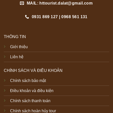
MAIL: httourist.dalat@gmail.com
0931 869 127 | 0968 561 131
THÔNG TIN
Giới thiệu
Liên hệ
CHÍNH SÁCH VÀ ĐIỀU KHOẢN
Chính sách bảo mật
Điều khoản và điều kiện
Chính sách thanh toán
Chính sách hoàn hủy tour