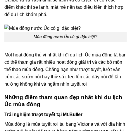
điểm khác thì se lạnh, mát mẻ nên tạo điều kiện thích hợp
để du lịch khám phá.
Mùa đông nước Úc có gì đặc biệt?
Một hoạt động thú vị nhất khi đi du lịch Úc mùa đông là bạn
có thể tham gia rất nhiều hoạt động giải trí và các bộ môn
thể thao mùa đông. Chẳng hạn như trượt tuyết, lướt ván
trên các sườn núi hay thử sức leo lên các dãy núi để tận
hưởng không khí và ngắm nhìn tuyết rơi.
Những điểm tham quan đẹp nhất khi du lịch
Úc mùa đông
Trải nghiệm trượt tuyết tại Mt.Buller
Mùa đông là mùa tuyết rơi tại bang Victoria và với địa hình