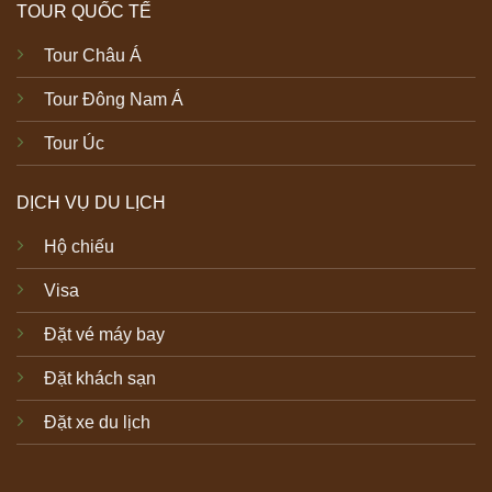
TOUR QUỐC TẾ
Tour Châu Á
Tour Đông Nam Á
Tour Úc
DỊCH VỤ DU LỊCH
Hộ chiếu
Visa
Đặt vé máy bay
Đặt khách sạn
Đặt xe du lịch