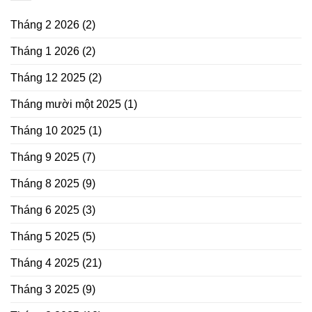
Tháng 2 2026
(2)
Tháng 1 2026
(2)
Tháng 12 2025
(2)
Tháng mười một 2025
(1)
Tháng 10 2025
(1)
Tháng 9 2025
(7)
Tháng 8 2025
(9)
Tháng 6 2025
(3)
Tháng 5 2025
(5)
Tháng 4 2025
(21)
Tháng 3 2025
(9)