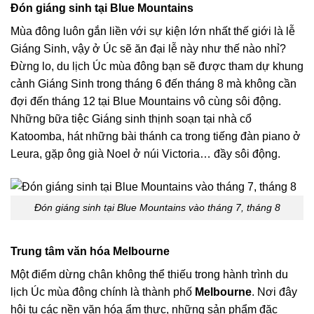
Đón giáng sinh tại Blue Mountains
Mùa đông luôn gắn liền với sự kiện lớn nhất thế giới là lễ
Giáng Sinh, vậy ở Úc sẽ ăn đại lễ này như thế nào nhỉ?
Đừng lo, du lịch Úc mùa đông bạn sẽ được tham dự khung
cảnh Giáng Sinh trong tháng 6 đến tháng 8 mà không cần
đợi đến tháng 12 tại Blue Mountains vô cùng sôi động.
Những bữa tiệc Giáng sinh thịnh soạn tại nhà cổ
Katoomba, hát những bài thánh ca trong tiếng đàn piano ở
Leura, gặp ông già Noel ở núi Victoria… đầy sôi động.
Đón giáng sinh tại Blue Mountains vào tháng 7, tháng 8
Trung tâm văn hóa Melbourne
Một điểm dừng chân không thể thiếu trong hành trình du
lịch Úc mùa đông chính là thành phố
Melbourne
. Nơi đây
hội tụ các nền văn hóa ẩm thực, những sản phẩm đặc