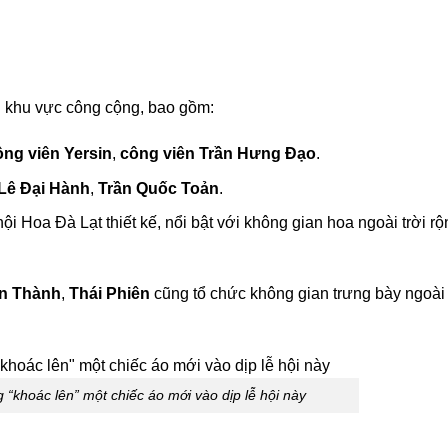
.
u khu vực công cộng, bao gồm:
ông viên Yersin
,
công viên Trần Hưng Đạo
.
Lê Đại Hành
,
Trần Quốc Toản
.
ội Hoa Đà Lạt thiết kế, nổi bật với không gian hoa ngoài trời rộ
n Thành
,
Thái Phiên
cũng tổ chức không gian trưng bày ngoài t
“khoác lên” một chiếc áo mới vào dịp lễ hội này