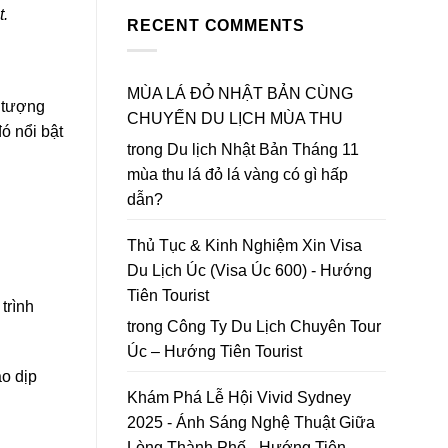
Bản
Đà
to
t.
Mùa
RECENT COMMENTS
Lạt
Da
Thu
2026
Lat
Lá
|
in
Đỏ
Lập
2026
chốt
MÙA LÁ ĐỎ NHẬT BẢN CÙNG
bản
u tượng
lại
đồ
CHUYẾN DU LỊCH MÙA THU
năm
Hoa
đó nổi bật
2026
Mai
trong
Du lịch Nhật Bản Tháng 11
Anh
mùa thu lá đỏ lá vàng có gì hấp
Đào
Đà
dẫn?
Lạt
Thủ Tục & Kinh Nghiệm Xin Visa
Du Lịch Úc (Visa Úc 600) - Hướng
Tiên Tourist
trình
trong
Công Ty Du Lịch Chuyên Tour
Úc – Hướng Tiên Tourist
ào dịp
Khám Phá Lễ Hội Vivid Sydney
2025 - Ánh Sáng Nghệ Thuật Giữa
Lòng Thành Phố - Hướng Tiên