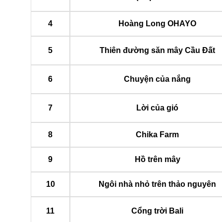
4
Hoàng Long OHAYO
5
Thiên đường săn mây Cầu Đất
6
Chuyện của nắng
7
Lời của gió
8
Chika Farm
9
Hồ trên mây
10
Ngôi nhà nhỏ trên thảo nguyên
11
Cổng trời Bali