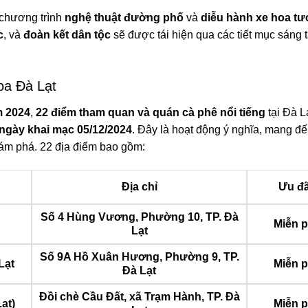
 chương trình
nghệ thuật đường phố
và
diễu hành xe hoa tư
c
, và
đoàn kết dân tộc
sẽ được tái hiện qua các tiết mục sáng 
oa Đà Lạt
m 2024
,
22 điểm tham quan và quán cà phê nổi tiếng
tại Đà L
ngày khai mạc 05/12/2024
. Đây là hoạt động ý nghĩa, mang đế
khám phá. 22 địa điểm bao gồm:
Địa chỉ
Ưu đã
Số 4 Hùng Vương, Phường 10, TP. Đà
Miễn p
Lạt
Số 9A Hồ Xuân Hương, Phường 9, TP.
Lạt
Miễn p
Đà Lạt
Đồi chè Cầu Đất, xã Trạm Hành, TP. Đà
ạt)
Miễn p