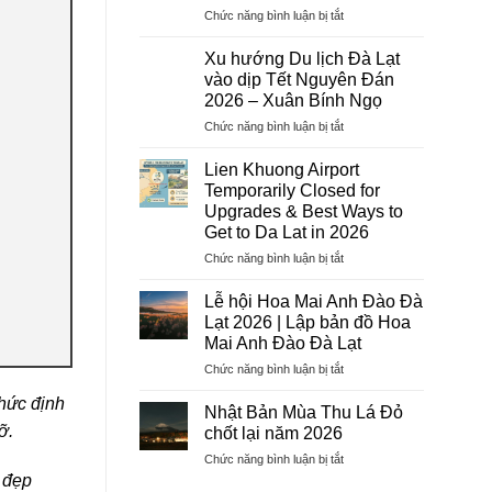
ở
Chức năng bình luận bị tắt
Dịch
Vụ
Xu hướng Du lịch Đà Lạt
Visa
vào dịp Tết Nguyên Đán
Trọn
2026 – Xuân Bính Ngọ
Gói
ở
Chức năng bình luận bị tắt
2026
Xu
–
hướng
Hướng
Lien Khuong Airport
Du
Tiên
Temporarily Closed for
lịch
Tourist:
Upgrades & Best Ways to
Đà
Uy
Get to Da Lat in 2026
Lạt
Tín,
vào
Chuyên
ở
Chức năng bình luận bị tắt
dịp
Nghiệp,
Lien
Tết
Tỷ
Khuong
Lễ hội Hoa Mai Anh Đào Đà
Nguyên
Lệ
Airport
Lạt 2026 | Lập bản đồ Hoa
Đán
Đậu
Temporarily
Mai Anh Đào Đà Lạt
2026
Cao
Closed
–
ở
Chức năng bình luận bị tắt
for
Xuân
Lễ
Upgrades
hức định
Bính
hội
&
Nhật Bản Mùa Thu Lá Đỏ
Ngọ
Hoa
Best
ỡ.
chốt lại năm 2026
Mai
Ways
ở
Chức năng bình luận bị tắt
Anh
to
Nhật
 đẹp
Đào
Get