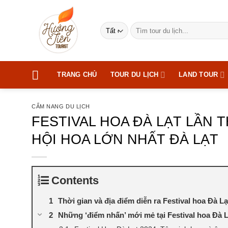
Bỏ
qua
Tìm
nội
kiếm:
dung
TRANG CHỦ
TOUR DU LỊCH
LAND TOUR
CẨM NANG DU LỊCH
FESTIVAL HOA ĐÀ LẠT LẦN T
HỘI HOA LỚN NHẤT ĐÀ LẠT
Contents
Thời gian và địa điểm diễn ra Festival hoa Đà Lạ
Những ‘điểm nhấn’ mới mẻ tại Festival hoa Đà L