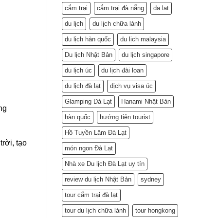
cắm trại
cắm trại đà nẵng
da lat
du lịch
du lịch chữa lành
du lịch hàn quốc
du lịch malaysia
Du lịch Nhật Bản
du lịch singapore
du lịch úc
du lịch đài loan
du lịch đà lạt
dịch vụ visa úc
Glamping Đà Lạt
Hanami Nhật Bản
ng
hàn quốc
hướng tiên tourist
Hồ Tuyền Lâm Đà Lạt
rời, tạo
món ngon Đà Lạt
Nhà xe Du lịch Đà Lạt uy tín
review du lịch Nhật Bản
sydney
tour cắm trại đà lạt
tour du lịch chữa lành
tour hongkong