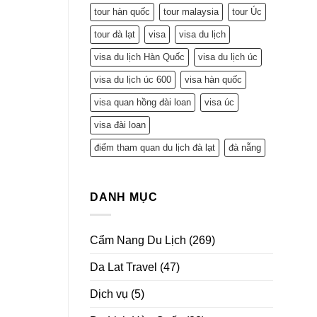
tour hàn quốc
tour malaysia
tour Úc
tour đà lạt
visa
visa du lịch
visa du lịch Hàn Quốc
visa du lịch úc
visa du lịch úc 600
visa hàn quốc
visa quan hồng đài loan
visa úc
visa đài loan
điểm tham quan du lịch đà lạt
đà nẵng
DANH MỤC
Cẩm Nang Du Lịch
(269)
Da Lat Travel
(47)
Dịch vụ
(5)