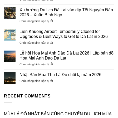
Dịch
Vụ
Xu hướng Du lịch Đà Lạt vào dịp Tết Nguyên Đán
Visa
2026 – Xuân Bính Ngọ
Trọn
ở
Chức năng bình luận bị tắt
Gói
Xu
2026
hướng
–
Lien Khuong Airport Temporarily Closed for
Du
Hướng
Upgrades & Best Ways to Get to Da Lat in 2026
lịch
Tiên
ở
Chức năng bình luận bị tắt
Đà
Tourist:
Lien
Lạt
Uy
Khuong
vào
Lễ hội Hoa Mai Anh Đào Đà Lạt 2026 | Lập bản đồ
Tín,
Airport
dịp
Hoa Mai Anh Đào Đà Lạt
Chuyên
Temporarily
Tết
Nghiệp,
ở
Chức năng bình luận bị tắt
Closed
Nguyên
Tỷ
Lễ
for
Đán
Lệ
hội
Upgrades
Nhật Bản Mùa Thu Lá Đỏ chốt lại năm 2026
2026
Đậu
Hoa
&
–
Cao
ở
Chức năng bình luận bị tắt
Mai
Best
Xuân
Nhật
Anh
Ways
Bính
Bản
Đào
to
Ngọ
Mùa
RECENT COMMENTS
Đà
Get
Thu
Lạt
to
Lá
2026
Da
Đỏ
|
Lat
chốt
MÙA LÁ ĐỎ NHẬT BẢN CÙNG CHUYẾN DU LỊCH MÙA
Lập
in
lại
bản