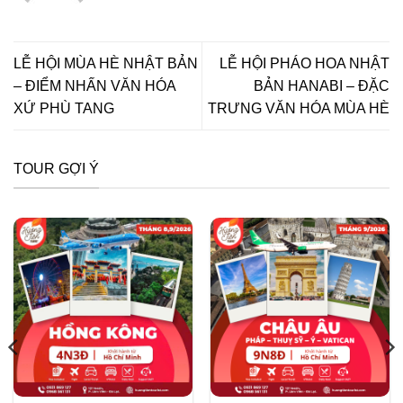
LỄ HỘI MÙA HÈ NHẬT BẢN
LỄ HỘI PHÁO HOA NHẬT
– ĐIỂM NHẤN VĂN HÓA
BẢN HANABI – ĐẶC
XỨ PHÙ TANG
TRƯNG VĂN HÓA MÙA HÈ
TOUR GỢI Ý