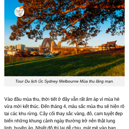
Tour Du lịch Úc Sydney Melbourne Mùa thu lãng mạn.
Vào đầu mùa thu, thời tiết ở đây vẫn rất ấm áp vì mùa hè
vừa mới kết thúc. Đến tháng 4, màu sắc mùa thu sẽ hiện rõ
tại các khu rừng. Cây cối thay sắc vàng, đỏ, cam tuyệt đẹp
biến những khung cảnh ngày thường trở nên thật lung
linh, huyền ảo. Nhiệt độ thì lại dễ chịu, mát mẻ vào ban