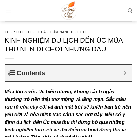
Bỏ
qua
nội
dung
TOUR DU LỊCH ÚC CHÂU
,
CẨM NANG DU LỊCH
KINH NGHIỆM DU LỊCH ĐẾN ÚC MÙA
THU NÊN ĐI CHƠI NHỮNG ĐÂU
Contents
Mùa thu nước Úc biến những khung cảnh ngày
thường trở nên thật thơ mộng và lãng mạn. Sắc màu
rực rỡ của cây cối và ánh mặt trời sẽ khiến bạn trở nên
yêu đời và hòa mình vào cảnh sắc nơi đây. Nếu có ý
định du lịch đến Úc mùa thu thì đừng bỏ qua những
kinh nghiệm hữu ích về địa điểm và hoạt động thú vị