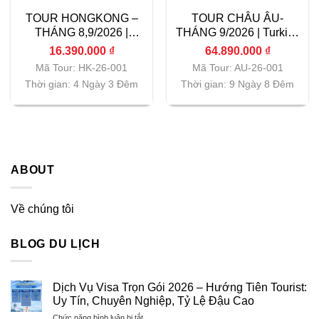
TOUR HONGKONG –
TOUR CHÂU ÂU-
THÁNG 8,9/2026 |
THÁNG 9/2026 | Turkish
Vietnam Airlines|
Airlines| TP.HCM
16.390.000
₫
64.890.000
₫
TP.HCM
Mã Tour: HK-26-001
Mã Tour: AU-26-001
Thời gian: 4 Ngày 3 Đêm
Thời gian: 9 Ngày 8 Đêm
ABOUT
Về chúng tôi
BLOG DU LỊCH
Dịch Vụ Visa Trọn Gói 2026 – Hướng Tiên Tourist:
Uy Tín, Chuyên Nghiệp, Tỷ Lệ Đậu Cao
ở
Chức năng bình luận bị tắt