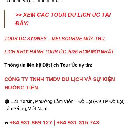
lịch trình và giá tour tốt nhất:
>> XEM CÁC TOUR DU LỊCH ÚC TẠI
ĐÂY:
TOUR ÚC SYDNEY – MELBOURNE MÙA THU
LỊCH KHỞI HÀNH TOUR ÚC 2026 HCM MỚI NHẤT
Thông tin liên hệ Đặt lịch Tour Úc uy tín:
CÔNG TY TNHH TMDV DU LỊCH VÀ SỰ KIỆN
HƯỚNG TIÊN
🏚️ 121 Yersin, Phường Lâm Viên – Đà Lạt (P.9 TP Đà Lạt),
Lâm Đồng, Việt Nam.
+84 931 869 127
|
+84 931 315 743
☎️