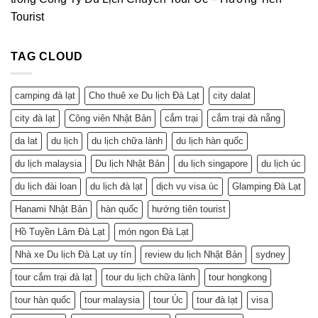
Tourist
TAG CLOUD
camping đà lạt
Cho thuê xe Du lịch Đà Lạt
city dalat
city đà lạt
Công viên Nhật Bản
cắm trại
cắm trại đà nẵng
da lat
du lịch
du lịch chữa lành
du lịch hàn quốc
du lịch malaysia
Du lịch Nhật Bản
du lịch singapore
du lịch úc
du lịch đài loan
du lịch đà lạt
dịch vụ visa úc
Glamping Đà Lạt
Hanami Nhật Bản
hàn quốc
hướng tiên tourist
Hồ Tuyền Lâm Đà Lạt
món ngon Đà Lạt
Nhà xe Du lịch Đà Lạt uy tín
review du lịch Nhật Bản
sydney
tour cắm trại đà lạt
tour du lịch chữa lành
tour hongkong
tour hàn quốc
tour malaysia
tour Úc
tour đà lạt
visa