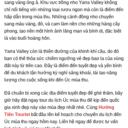
sang vàng óng ả. Khu vực trồng nho Yarra Valley không
chỉ nổi tiếng với những loại rượu ngon mà còn là điểm đến
hấp dẫn trong mùa thu. Những cánh đồng nho chuyển
sang màu vàng, đỏ, và cam làm nền cho những hàng cây
phong, tạo nên một hình ảnh lãng mạn và bình dị, đặc biệt
là vào buổi hoàng hôn.
Yarra Valley còn là thiên đường của khinh khí cầu, do đó
bạn có thể thỏa sức chiêm ngưỡng vẻ đẹp bao la của vùng
đất này từ trên cao. Đây là điểm đến tuyệt đẹp và yên bình
để du khách tận hưởng kỳ nghỉ sảng khoái, tái tạo năng
lượng cho cuộc sống khi đến Úc mùa thu.
Đã chuẩn bị xong các địa điểm tuyệt đẹp để ghé thăm, bây
giờ hãy đặt ngay tour du lịch Úc mùa thu để kịp đến quốc
gia xinh đẹp này vào mùa đẹp nhất nhé. Cùng
Hướng
Tiên Tourist
bắt đầu lên kế hoạch cho chuyến du lịch đến
Úc mùa thu ngay hôm nay. Liên hệ ngay để được tư vấn