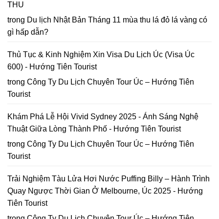
2026
THU
năm
đồ
2026
Hoa
trong
Du lịch Nhật Bản Tháng 11 mùa thu lá đỏ lá vàng có
Mai
gì hấp dẫn?
Anh
Đào
Đà
Thủ Tục & Kinh Nghiệm Xin Visa Du Lịch Úc (Visa Úc
Lạt
600) - Hướng Tiên Tourist
trong
Công Ty Du Lịch Chuyên Tour Úc – Hướng Tiên
Tourist
Khám Phá Lễ Hội Vivid Sydney 2025 - Ánh Sáng Nghệ
Thuật Giữa Lòng Thành Phố - Hướng Tiên Tourist
trong
Công Ty Du Lịch Chuyên Tour Úc – Hướng Tiên
Tourist
Trải Nghiệm Tàu Lửa Hơi Nước Puffing Billy – Hành Trình
Quay Ngược Thời Gian Ở Melbourne, Úc 2025 - Hướng
Tiên Tourist
trong
Công Ty Du Lịch Chuyên Tour Úc – Hướng Tiên