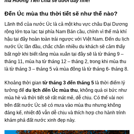
mà Hướng Tiên chia sẻ dưới đây nhé!
Đến Úc mùa thu thời tiết sẽ như thế nào?
Lãnh thổ của nước Úc là cả một khu vực châu Đại Dương
rộng lớn tọa lạc tại phía Nam Bán cầu, chính vì thế mà khí
hậu tại đây hoàn toàn trái ngược với Việt Nam. Đến du lịch
nước Úc lần đầu, chắc chắn nhiều du khách sẽ cảm thấy
bất ngờ khi biết rằng mùa xuân tại đây sẽ là từ tháng 9 –
tháng 11, mùa hạ từ tháng 12 – tháng 2, trong khi mùa thu
là từ tháng 3 – tháng 5 và mùa đông là từ tháng 6- tháng 8.
Khoảng thời gian
từ tháng 3 đến tháng 5
là thời điểm lý
tưởng để
du lịch đến Úc mùa thu
, không quá oi bức như
mùa hè và thời tiết sẽ rất mát mẻ, dễ chịu. Có thể vài nơi
trên đất nước Úc sẽ có mưa vào mùa thu nhưng không
đáng kể, nhiệt độ vẫn dễ chịu và thích hợp cho hành trình
khám phá đất nước xinh đẹp này.