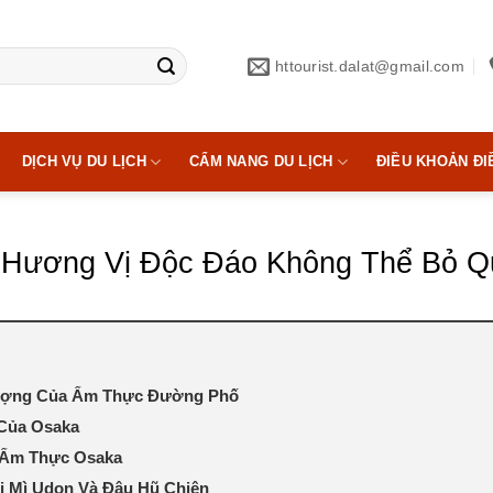
httourist.dalat@gmail.com
DỊCH VỤ DU LỊCH
CẨM NANG DU LỊCH
ĐIỀU KHOẢN ĐI
 Hương Vị Độc Đáo Không Thể Bỏ Q
 Tượng Của Ẩm Thực Đường Phố
 Của Osaka
 Ẩm Thực Osaka
i Mì Udon Và Đậu Hũ Chiên