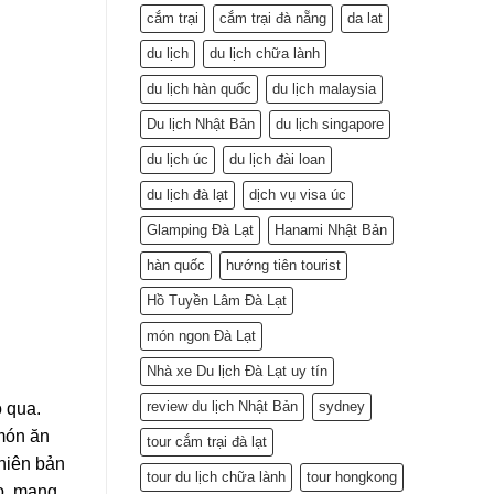
cắm trại
cắm trại đà nẵng
da lat
du lịch
du lịch chữa lành
du lịch hàn quốc
du lịch malaysia
Du lịch Nhật Bản
du lịch singapore
du lịch úc
du lịch đài loan
du lịch đà lạt
dịch vụ visa úc
Glamping Đà Lạt
Hanami Nhật Bản
hàn quốc
hướng tiên tourist
Hồ Tuyền Lâm Đà Lạt
món ngon Đà Lạt
Nhà xe Du lịch Đà Lạt uy tín
review du lịch Nhật Bản
sydney
 qua.
 món ăn
tour cắm trại đà lạt
phiên bản
tour du lịch chữa lành
tour hongkong
o, mang