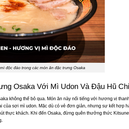
mì độc đáo trong các món ăn đặc trưng Osaka
rưng Osaka Với Mì Udon Và Đậu Hũ Ch
aka không thể bỏ qua. Món ăn này nổi tiếng với hương vị than
i của sợi mì udon. Mặc dù có vẻ đơn giản, nhưng sự kết hợp h
 hút thực khách. Khi đến Osaka, đừng quên thưởng thức Kitsun
g.