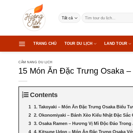
Bỏ
qua
Tìm
nội
kiếm:
dung
TRANG CHỦ
TOUR DU LỊCH
LAND TOUR
CẨM NANG DU LỊCH
15 Món Ăn Đặc Trưng Osaka –
Contents
1. Takoyaki – Món Ăn Đặc Trưng Osaka Biểu
2. Okonomiyaki – Bánh Xèo Kiểu Nhật Đặc Sắc
3. Osaka Ramen – Hương Vị Mì Độc Đáo Trong
4. Kitsune Udon – Món Ăn Đặc Trưng Osaka Vớ