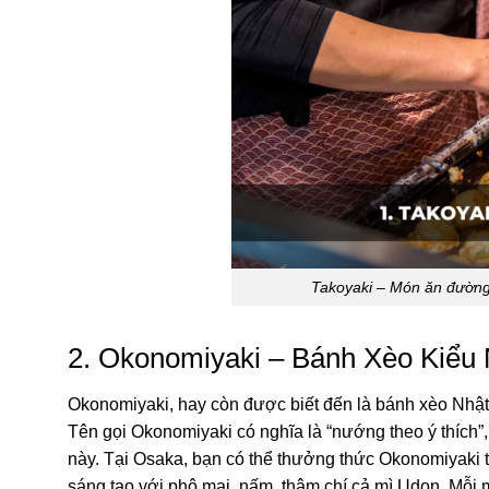
Takoyaki – Món ăn đường 
2. Okonomiyaki – Bánh Xèo Kiểu
Okonomiyaki, hay còn được biết đến là bánh xèo Nhật
Tên gọi Okonomiyaki có nghĩa là “nướng theo ý thích”
này. Tại Osaka, bạn có thể thưởng thức Okonomiyaki tr
sáng tạo với phô mai, nấm, thậm chí cả mì Udon. Mỗi