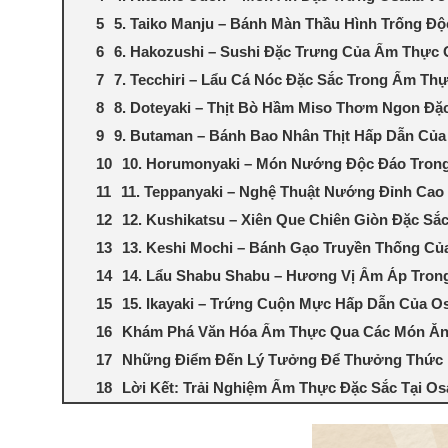
5. Taiko Manju – Bánh Màn Thầu Hình Trống Đ
6. Hakozushi – Sushi Đặc Trưng Của Ẩm Thực
7. Tecchiri – Lẩu Cá Nóc Đặc Sắc Trong Ẩm Th
8. Doteyaki – Thịt Bò Hầm Miso Thơm Ngon Đặ
9. Butaman – Bánh Bao Nhân Thịt Hấp Dẫn Của
10. Horumonyaki – Món Nướng Độc Đáo Tron
11. Teppanyaki – Nghệ Thuật Nướng Đỉnh Ca
12. Kushikatsu – Xiên Que Chiên Giòn Đặc Sắ
13. Keshi Mochi – Bánh Gạo Truyền Thống Củ
14. Lẩu Shabu Shabu – Hương Vị Ấm Áp Tro
15. Ikayaki – Trứng Cuộn Mực Hấp Dẫn Của O
Khám Phá Văn Hóa Ẩm Thực Qua Các Món Ăn
Những Điểm Đến Lý Tưởng Để Thưởng Thức 
Lời Kết: Trải Nghiệm Ẩm Thực Đặc Sắc Tại Os