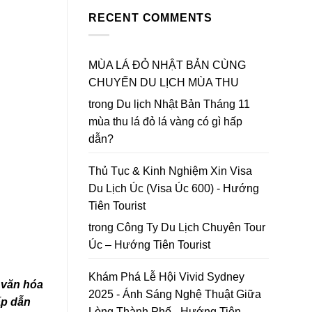
Bản
Đà
to
Mùa
RECENT COMMENTS
Lạt
Da
Thu
2026
Lat
Lá
|
in
Đỏ
Lập
2026
chốt
MÙA LÁ ĐỎ NHẬT BẢN CÙNG
bản
lại
đồ
CHUYẾN DU LỊCH MÙA THU
năm
Hoa
2026
Mai
trong
Du lịch Nhật Bản Tháng 11
Anh
mùa thu lá đỏ lá vàng có gì hấp
Đào
Đà
dẫn?
Lạt
Thủ Tục & Kinh Nghiệm Xin Visa
Du Lịch Úc (Visa Úc 600) - Hướng
Tiên Tourist
trong
Công Ty Du Lịch Chuyên Tour
Úc – Hướng Tiên Tourist
Khám Phá Lễ Hội Vivid Sydney
n văn hóa
2025 - Ánh Sáng Nghệ Thuật Giữa
ấp dẫn
Lòng Thành Phố - Hướng Tiên