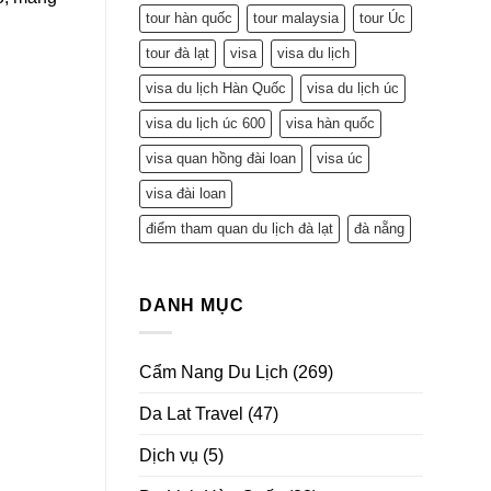
tour hàn quốc
tour malaysia
tour Úc
tour đà lạt
visa
visa du lịch
visa du lịch Hàn Quốc
visa du lịch úc
visa du lịch úc 600
visa hàn quốc
visa quan hồng đài loan
visa úc
visa đài loan
điểm tham quan du lịch đà lạt
đà nẵng
DANH MỤC
Cẩm Nang Du Lịch
(269)
Da Lat Travel
(47)
Dịch vụ
(5)