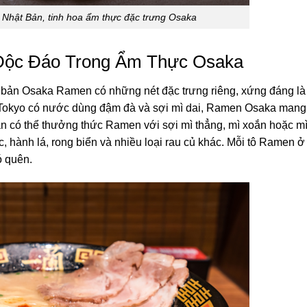
Nhật Bản, tinh hoa ẩm thực đặc trưng Osaka
Độc Đáo Trong Ẩm Thực Osaka
bản Osaka Ramen có những nét đặc trưng riêng, xứng đáng là
 Tokyo có nước dùng đậm đà và sợi mì dai, Ramen Osaka man
ạn có thể thưởng thức Ramen với sợi mì thẳng, mì xoắn hoặc m
ộc, hành lá, rong biển và nhiều loại rau củ khác. Mỗi tô Ramen 
ó quên.