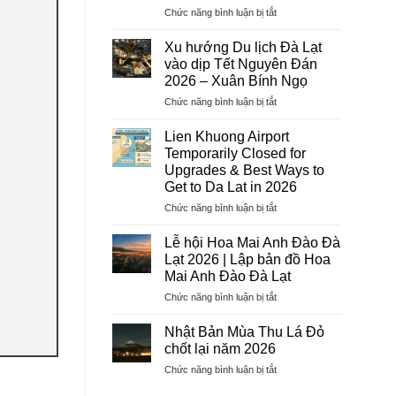
ở
Chức năng bình luận bị tắt
Dịch
Vụ
Xu hướng Du lịch Đà Lạt
Visa
vào dịp Tết Nguyên Đán
Trọn
2026 – Xuân Bính Ngọ
Gói
ở
Chức năng bình luận bị tắt
2026
Xu
–
hướng
Hướng
Lien Khuong Airport
Du
Tiên
Temporarily Closed for
lịch
Tourist:
Upgrades & Best Ways to
Đà
Uy
Get to Da Lat in 2026
Lạt
Tín,
vào
Chuyên
ở
Chức năng bình luận bị tắt
dịp
Nghiệp,
Lien
Tết
Tỷ
Khuong
Lễ hội Hoa Mai Anh Đào Đà
Nguyên
Lệ
Airport
Lạt 2026 | Lập bản đồ Hoa
Đán
Đậu
Temporarily
Mai Anh Đào Đà Lạt
2026
Cao
Closed
–
ở
Chức năng bình luận bị tắt
for
Xuân
Lễ
Upgrades
Bính
hội
&
Nhật Bản Mùa Thu Lá Đỏ
Ngọ
Hoa
Best
chốt lại năm 2026
Mai
Ways
ở
Chức năng bình luận bị tắt
Anh
to
Nhật
Đào
Get