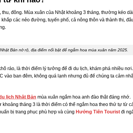
ạ, thu, đông. Mùa xuân của Nhật khoảng 3 tháng, thường kéo dài
, khắp các nẻo đường, tuyến phố, cả nông thôn và thành thị, đâ
ng.
Nhật Bản nở rộ, địa điểm nổi bật để ngắm hoa mùa xuân năm 2025.
ô ráo, là thời điểm lý tưởng để đi du lịch, khám phá nhiều nơi
C vào ban đêm, không quá lạnh nhưng đủ để chúng ta cảm nh
du lịch Nhật Bản
mùa xuân ngắm hoa anh đào thật đáng nhớ. 
 khoảng tháng 3 là thời điểm có thể ngắm hoa theo thứ tự từ c
huẩn bị trang phục phù hợp và cùng
Hướng Tiên Tourist
đi ng