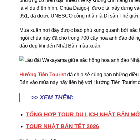
phượng có niên đại nhiều thế kỷ không chỉ mang nhiều
là ví dụ điển hình. Chùa Daigo-ji được tái xây dựn
951, đã được UNESCO công nhận là Di sản Thế giới
Mùa xuân nơi đây được bao phủ xung quanh bởi sắc h
ngôi chùa này đã cho trong 700 cây hoa anh đào để ng
đào đẹp khi đến Nhật Bản mùa xuân.
Hướng Tiên Tourist
đã chia sẻ cùng bạn những điều 
Bản vào mùa này hãy liên hệ với Hướng Tiên Tourist đ
>> XEM THÊM:
TỔNG HỢP TOUR DU LỊCH NHẬT BẢN MỚ
TOUR NHẬT BẢN TẾT 2026