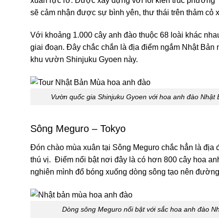
xuân rực rỡ. Được xây dựng với lối kiến trúc phương
sẽ cảm nhận được sự bình yên, thư thái trên thảm cỏ 
Với khoảng 1.000 cây anh đào thuộc 68 loài khác nha
giai đoạn. Đây chắc chắn là địa điểm ngắm Nhật Bản 
khu vườn Shinjuku Gyoen này.
Vườn quốc gia Shinjuku Gyoen với hoa anh đào Nhật B
Sông Meguro – Tokyo
Đón chào mùa xuân tại Sông Meguro chắc hẳn là địa 
thú vị. Điểm nổi bật nơi đây là có hơn 800 cây hoa a
nghiên mình đổ bóng xuống dòng sông tạo nên đường
Dòng sông Meguro nổi bật với sắc hoa anh đào Nh