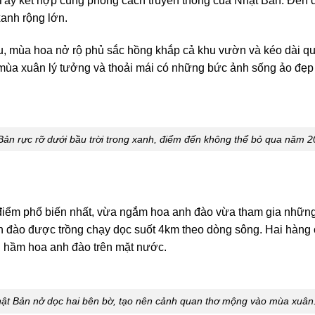
 Tây kết hợp cùng phong cách truyền thống của Nhật Bản. Đến 
xanh rộng lớn.
u, mùa hoa nở rộ phủ sắc hồng khắp cả khu vườn và kéo dài q
mùa xuân lý tưởng và thoải mái có những bức ảnh sống ảo đẹp 
ản rực rỡ dưới bầu trời trong xanh, điểm đến không thể bỏ qua năm 2
điểm phổ biến nhất, vừa ngắm hoa anh đào vừa tham gia những
nh đào được trồng chạy dọc suốt 4km theo dòng sông. Hai hàng
 hầm hoa anh đào trên mặt nước.
ật Bản nở dọc hai bên bờ, tạo nên cảnh quan thơ mộng vào mùa xuân