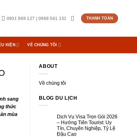
0931 869 127 | 0968 561 131
THANH TOÁN
ỀU KIỆN
VỀ CHÚNG TÔI
ABOUT
O
Về chúng tôi
BLOG DU LỊCH
mình sang
ng thức
 Bản mùa
Dịch Vụ Visa Trọn Gói 2026
– Hướng Tiên Tourist: Uy
Tín, Chuyên Nghiệp, Tỷ Lệ
Đậu Cao