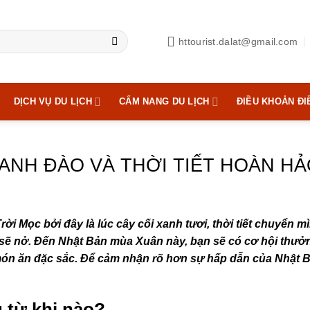
httourist.dalat@gmail.com
DỊCH VỤ DU LỊCH
CẨM NANG DU LỊCH
ĐIỀU KHOẢN ĐI
ANH ĐÀO VÀ THỜI TIẾT HOÀN HẢ
rời Mọc bởi đây là lúc cây cối xanh tươi, thời tiết chuyển 
 sẽ nở. Đến Nhật Bản mùa Xuân này, bạn sẽ có cơ hội thưở
 món ăn đặc sắc. Để cảm nhận rõ hơn sự hấp dẫn của Nhật
 từ khi nào?