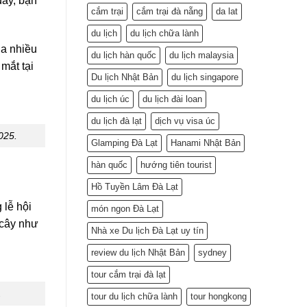
đây, bạn
cắm trại
cắm trại đà nẵng
da lat
du lịch
du lịch chữa lành
ua nhiều
du lịch hàn quốc
du lịch malaysia
mắt tại
Du lịch Nhật Bản
du lịch singapore
du lịch úc
du lịch đài loan
du lịch đà lạt
dịch vụ visa úc
025.
Glamping Đà Lạt
Hanami Nhật Bản
hàn quốc
hướng tiên tourist
Hồ Tuyền Lâm Đà Lạt
 lễ hội
món ngon Đà Lạt
 cây như
Nhà xe Du lịch Đà Lạt uy tín
review du lịch Nhật Bản
sydney
tour cắm trại đà lạt
.
tour du lịch chữa lành
tour hongkong