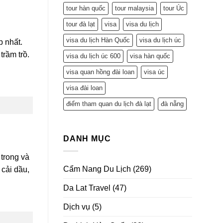
tour hàn quốc
tour malaysia
tour Úc
tour đà lạt
visa
visa du lịch
visa du lịch Hàn Quốc
visa du lịch úc
 nhất.
trầm trồ.
visa du lịch úc 600
visa hàn quốc
visa quan hồng đài loan
visa úc
visa đài loan
điểm tham quan du lịch đà lạt
đà nẵng
DANH MỤC
trong và
Cẩm Nang Du Lịch
(269)
 cải dầu,
Da Lat Travel
(47)
Dịch vụ
(5)