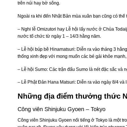
trên núi hay bờ sông.
Ngoài ra khi đến Nhật Bản mùa xuân bạn cũng có thể t
– Nghi lễ Omizutori hay Lễ hội lấy nước ở Chùa Todaiji
nước tổ chức từ ngày 1 – 14/3 hằng năm.
– Lễ hội búp bê Hinamatsuri: Diễn ra vào tháng 3 hằn
thống xinh đẹp với mong muốn các bé gái khỏe mạnh, 
– Lễ hội Sumo: Các trận đấu Sumo là nét đặc sắc và n
– Lễ Phật Đản Hana Matsuri: Diễn ra vào ngày 8/4 và l
Những địa điểm thưởng thức N
Công viên Shinjuku Gyoen – Tokyo
Công viên Shinjuku Gyoen nổi tiếng ở Tokyo là một tr