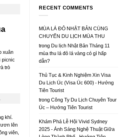
Bản
Đà
to
Mùa
RECENT COMMENTS
Lạt
Da
Thu
2026
Lat
Lá
|
in
Đỏ
Lập
2026
ùa
chốt
MÙA LÁ ĐỎ NHẬT BẢN CÙNG
bản
lại
đồ
CHUYẾN DU LỊCH MÙA THU
năm
Hoa
2026
Mai
trong
Du lịch Nhật Bản Tháng 11
Anh
ịp xuân
mùa thu lá đỏ lá vàng có gì hấp
Đào
 picnic
Đà
dẫn?
Lạt
à trò
Thủ Tục & Kinh Nghiệm Xin Visa
Du Lịch Úc (Visa Úc 600) - Hướng
Tiên Tourist
.
trong
Công Ty Du Lịch Chuyên Tour
Úc – Hướng Tiên Tourist
g khí.
Khám Phá Lễ Hội Vivid Sydney
vươn lên
2025 - Ánh Sáng Nghệ Thuật Giữa
ông viên,
Lòng Thành Phố - Hướng Tiên