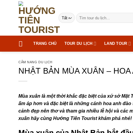
Bỏ
qua
Tìm
nội
kiếm:
dung
TRANG CHỦ
TOUR DU LỊCH
LAND TOUR
CẨM NANG DU LỊCH
NHẬT BẢN MÙA XUÂN – HOA 
Mùa xuân là một thời khắc đặc biệt của xứ sở Mặt T
ấm áp hơn và đặc biệt là những cánh hoa anh đào
cảnh đẹp nên thơ và tham gia nhiều lễ hội và các
xuân hãy cùng Hướng Tiên Tourist khám phá nhé!
Mùa xuân của Nhật Bản bắt đầu