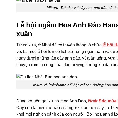
Miharu, Tohoku với cây hoa anh đào cổ th
Lễ hội ngắm Hoa Anh Đào Hana
xuân
Từ xa xưa, ở Nhật đã có truyền thống tổ chức
lễ hội 
về. Là một lễ hội lớn có lịch sử hàng ngàn năm và đư
ngay dưới những tán cây anh đào, vừa ăn uống, vừa th
chuyện rôm rả cùng nhau tận hưởng không khí đầu xu
Miura và Yokohama nổi bật với con đường hoa anh
Đúng với tên gọi xứ sở Hoa Anh Đào,
Nhật Bản mùa
Đây còn là niềm tự hào của người dân nơi đây, là bi
khỏi mọi nghịch cảnh của con người. Bởi hoa anh đào 