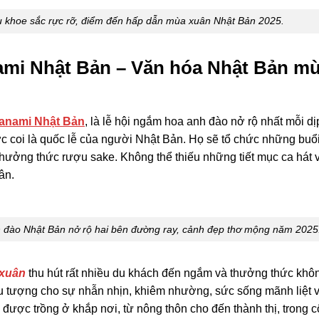
ụ khoe sắc rực rỡ, điểm đến hấp dẫn mùa xuân Nhật Bản 2025.
mi Nhật Bản – Văn hóa Nhật Bản m
Hanami Nhật Bản
, là lễ hội ngắm hoa anh đào nở rộ nhất mỗi d
ợc coi là quốc lễ của người Nhật Bản. Họ sẽ tổ chức những buổi
ưởng thức rượu sake. Không thể thiếu những tiết mục ca hát v
ân.
 đào Nhật Bản nở rộ hai bên đường ray, cảnh đẹp thơ mộng năm 2025
 xuân
thu hút rất nhiều du khách đến ngắm và thưởng thức khôn
ểu tượng cho sự nhẫn nhịn, khiêm nhường, sức sống mãnh liệt 
được trồng ở khắp nơi, từ nông thôn cho đến thành thị, trong c