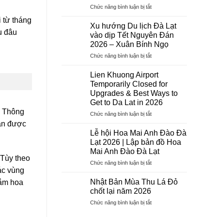
ở
Chức năng bình luận bị tắt
Dịch
 từ tháng
Vụ
Xu hướng Du lịch Đà Lạt
Visa
u đâu
vào dịp Tết Nguyên Đán
Trọn
2026 – Xuân Bính Ngọ
Gói
ở
Chức năng bình luận bị tắt
2026
Xu
–
hướng
Hướng
Lien Khuong Airport
Du
Tiên
Temporarily Closed for
lịch
Tourist:
Upgrades & Best Ways to
Đà
Uy
Get to Da Lat in 2026
Lạt
Tín,
. Thông
vào
Chuyên
ở
Chức năng bình luận bị tắt
dịp
Nghiệp,
Lien
ận được
Tết
Tỷ
Khuong
Lễ hội Hoa Mai Anh Đào Đà
Nguyên
Lệ
Airport
Lạt 2026 | Lập bản đồ Hoa
Đán
Đậu
Temporarily
Mai Anh Đào Đà Lạt
2026
Cao
Closed
Tùy theo
–
ở
Chức năng bình luận bị tắt
for
ác vùng
Xuân
Lễ
Upgrades
Bính
hội
&
Nhật Bản Mùa Thu Lá Đỏ
ắm hoa
Ngọ
Hoa
Best
chốt lại năm 2026
Mai
Ways
ở
Chức năng bình luận bị tắt
Anh
to
Nhật
Đào
Get