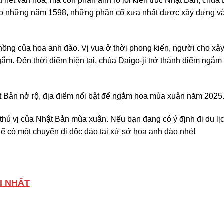
 nét văn hóa, mà còn phản ánh rõ lối kiến trúc Nhật Bản, chùa 
g vào những năm 1598, những phần cổ xưa nhất được xây dựng 
.
ồng của hoa anh đào. Vị vua ở thời phong kiến, người cho xâ
ắm. Đến thời điểm hiện tại, chùa Daigo-ji trở thành điểm ngắm
thú vị của Nhật Bản mùa xuân. Nếu bạn đang có ý định đi du lị
ể có một chuyến đi độc đáo tại xứ sở hoa anh đào nhé!
I NHẤT