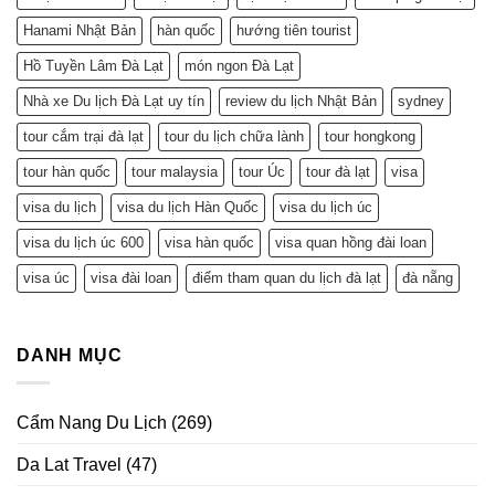
Hanami Nhật Bản
hàn quốc
hướng tiên tourist
Hồ Tuyền Lâm Đà Lạt
món ngon Đà Lạt
Nhà xe Du lịch Đà Lạt uy tín
review du lịch Nhật Bản
sydney
tour cắm trại đà lạt
tour du lịch chữa lành
tour hongkong
tour hàn quốc
tour malaysia
tour Úc
tour đà lạt
visa
visa du lịch
visa du lịch Hàn Quốc
visa du lịch úc
visa du lịch úc 600
visa hàn quốc
visa quan hồng đài loan
visa úc
visa đài loan
điểm tham quan du lịch đà lạt
đà nẵng
DANH MỤC
Cẩm Nang Du Lịch
(269)
Da Lat Travel
(47)