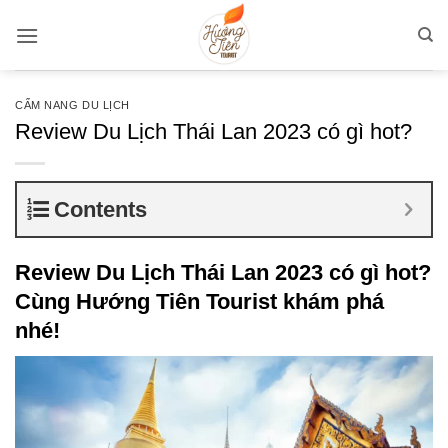
Bỏ
qua
nội
dung
CẨM NANG DU LỊCH
Review Du Lịch Thái Lan 2023 có gì hot?
Contents
Review Du Lịch Thái Lan 2023 có gì hot?
Cùng
Hướng Tiên Tourist
khám phá
nhé!