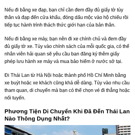
Nếu đi bằng xe đạp, bạn chỉ cần đem đầy đủ giấy tờ tùy
thân và đạp đến cửa khẩu, đóng dấu mộc vào hộ chiếu rồi
tiếp tục hành trình thách thức giới hạn của bản thân.
Nếu đi bằng xe máy, bạn nên đi xe chính chủ và đem đầy
đủ giấy tờ xe. Tùy vào chính sách của mỗi quốc gia, có thể
nhân viên hải quan sẽ yêu cầu bạn đăng ký thêm giấy
phép lưu hành xe máy và mua bảo hiểm ở nước sở tại.
Đi Thái Lan từ Hà Nội hoặc thành phố Hồ Chí Minh bằng
xe buýt hoặc xe khách cũng khá dễ dàng. Tùy vào nhu cầu
tham quan, di chuyển mà bạn có thể chọn vé đi thẳng hoặc
nối tuyến.
Phương Tiện Di Chuyển Khi Đã Đến Thái Lan
Nào Thông Dụng Nhất?