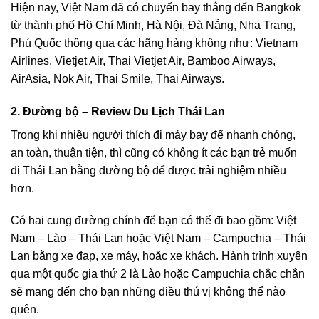
Hiện nay, Việt Nam đã có chuyến bay thẳng đến Bangkok
từ thành phố Hồ Chí Minh, Hà Nội, Đà Nẵng, Nha Trang,
Phú Quốc thông qua các hãng hàng không như: Vietnam
Airlines, Vietjet Air, Thai Vietjet Air, Bamboo Airways,
AirAsia, Nok Air, Thai Smile, Thai Airways.
2. Đường bộ – Review Du Lịch Thái Lan
Trong khi nhiều người thích đi máy bay để nhanh chóng,
an toàn, thuận tiện, thì cũng có không ít các bạn trẻ muốn
đi Thái Lan bằng đường bộ để được trải nghiệm nhiều
hơn.
Có hai cung đường chính để bạn có thể đi bao gồm: Việt
Nam – Lào – Thái Lan hoặc Việt Nam – Campuchia – Thái
Lan bằng xe đạp, xe máy, hoặc xe khách. Hành trình xuyên
qua một quốc gia thứ 2 là Lào hoặc Campuchia chắc chắn
sẽ mang đến cho bạn những điều thú vị không thể nào
quên.