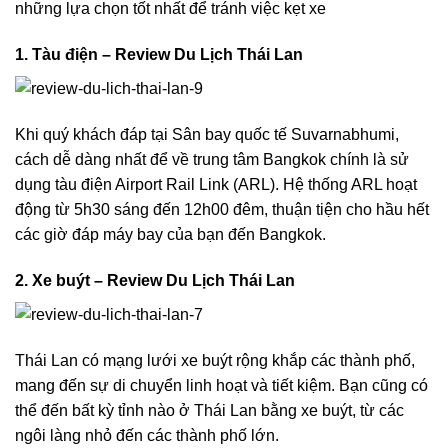
những lựa chọn tốt nhất để tránh việc kẹt xe
1. Tàu điện – Review Du Lịch Thái Lan
Khi quý khách đáp tại Sân bay quốc tế Suvarnabhumi,
cách dễ dàng nhất để về trung tâm Bangkok chính là sử
dụng
tàu điện Airport Rail Link (ARL)
. Hệ thống ARL hoạt
động từ 5h30 sáng đến 12h00 đêm, thuận tiện cho hầu hết
các giờ đáp máy bay của bạn đến Bangkok.
2. Xe buýt – Review Du Lịch Thái Lan
Thái Lan có mạng lưới xe buýt rộng khắp các thành phố,
mang đến sự di chuyển linh hoạt và tiết kiệm. Bạn cũng có
thể đến bất kỳ tỉnh nào ở Thái Lan bằng xe buýt, từ các
ngôi làng nhỏ đến các thành phố lớn.