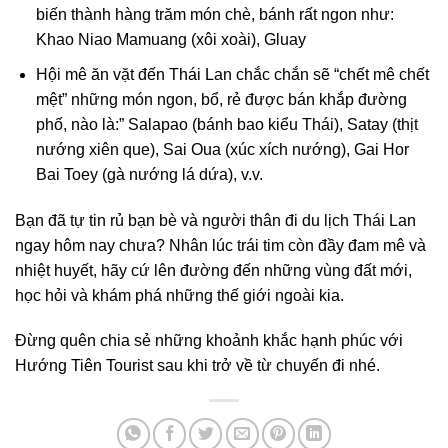
biến thành hàng trăm món chè, bánh rất ngon như:
Khao Niao Mamuang (xôi xoài), Gluay
Hội mê ăn vặt đến Thái Lan chắc chắn sẽ “chết mê chết
mệt” những món ngon, bổ, rẻ được bán khắp đường
phố, nào là:” Salapao (bánh bao kiểu Thái), Satay (thịt
nướng xiên que), Sai Oua (xúc xích nướng), Gai Hor
Bai Toey (gà nướng lá dứa), v.v.
Bạn đã tự tin rủ bạn bè và người thân đi du lịch Thái Lan
ngay hôm nay chưa? Nhân lúc trái tim còn đầy đam mê và
nhiệt huyết, hãy cứ lên đường đến những vùng đất mới,
học hỏi và khám phá những thế giới ngoài kia.
Đừng quên chia sẻ những khoảnh khắc hạnh phúc với
Hướng Tiên Tourist sau khi trở về từ chuyến đi nhé.