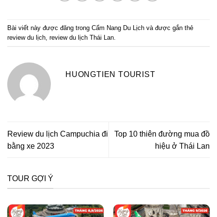
Bài viết này được đăng trong
Cẩm Nang Du Lịch
và được gắn thẻ
review du lịch
,
review du lịch Thái Lan
.
HUONGTIEN TOURIST
Review du lịch Campuchia đi
Top 10 thiên đường mua đồ
bằng xe 2023
hiệu ở Thái Lan
TOUR GỢI Ý