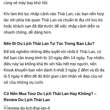
cùng vé máy bay khứ hồi.
Khi làm thủ tục nhập cảnh vào Thái Lan, các bạn nên hợp
tác với phía hải quan Thái Lan và chuẩn bị địa chỉ lưu trú
hoặc khách sạn đã đặt trước để việc nhập cảnh diễn ra
nhanh chóng, dễ dàng hơn.
Nên Đi Du Lịch Thái Lan Tự Túc Trong Bao Lâu?
Để trải nghiệm những điều tuyệt vời nhất ở Thái Lan, có
thể bạn cần trung bình từ 10 ngày đến 14 ngày. Tuy nhiên,
điều này lại không khả thi với hầu hết mọi người, nên
Klook khuyên bạn nên dành ít nhất 3 ngày 2 đêm và tối đa
là
5 ngày 4 đêm
để đủ thời gian cảm nhận vẻ đẹp của xứ
sở của những nụ cười.
Có Nên Mua Tour Du Lịch Thái Lan Hay Không? –
Review Du Lịch Thái Lan