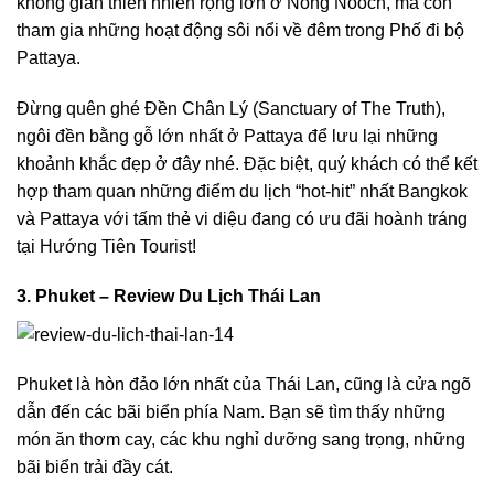
không gian thiên nhiên rộng lớn ở
Nong Nooch
, mà còn
tham gia những hoạt động sôi nổi về đêm trong Phố đi bộ
Pattaya.
Đừng quên ghé
Đền Chân Lý (Sanctuary of The Truth)
,
ngôi đền bằng gỗ lớn nhất ở Pattaya để lưu lại những
khoảnh khắc đẹp ở đây nhé. Đặc biệt, quý khách có thể kết
hợp tham quan những điểm du lịch “hot-hit” nhất Bangkok
và Pattaya với
tấm thẻ
vi diệu đang có ưu đãi hoành tráng
tại Hướng Tiên Tourist!
3. Phuket – Review Du Lịch Thái Lan
Phuket là hòn đảo lớn nhất của Thái Lan, cũng là cửa ngõ
dẫn đến các bãi biển phía Nam. Bạn sẽ tìm thấy
những
món ăn thơm cay
, các khu nghỉ dưỡng sang trọng, những
bãi biển trải đầy cát.