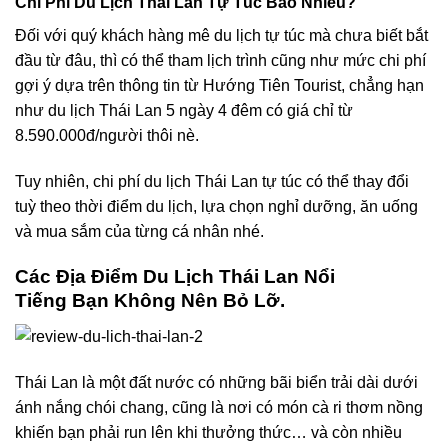
Chi Phí Du Lịch Thái Lan Tự Túc Bao Nhiêu?
Đối với quý khách hàng mê du lịch tự túc mà chưa biết bắt
đầu từ đâu, thì có thể tham lịch trình cũng như mức chi phí
gợi ý dựa trên thông tin từ Hướng Tiên Tourist, chẳng hạn
như
du lịch Thái Lan 5 ngày 4 đêm
có giá chỉ từ
8.590.000đ/người thôi nè.
Tuy nhiên, chi phí du lịch Thái Lan tự túc có thể thay đổi
tuỳ theo thời điểm du lịch, lựa chọn nghỉ dưỡng, ăn uống
và mua sắm của từng cá nhân nhé.
Các Địa Điểm Du Lịch Thái Lan Nổi
Tiếng Bạn Không Nên Bỏ Lỡ.
Thái Lan là một đất nước có những bãi biển trải dài dưới
ánh nắng chói chang, cũng là nơi có món cà ri thơm nồng
khiến bạn phải run lên khi thưởng thức… và còn nhiều