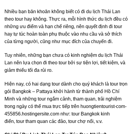
Nhiều bạn băn khoăn không biết có
đi du lịch Thái Lan
theo tour
hay không. Thực ra, mỗi hình thức du lịch đều có
những ưu điểm và hạn chế riêng, nên quyết định đi tour
hay tự túc hoàn toàn phụ thuộc vào nhu cầu và sở thích
của từng người, cũng như mục đích của chuyến đi.
Tuy nhiên, những bạn chưa có kinh nghiệm du lịch Thái
Lan nên lựa chọn đi theo tour bởi sự tiện lợi, tiết kiệm, và
giảm thiểu tối đa rủi ro.
Hiện nay, có hai dạng tour dành cho quý khách là
tour trọn
gói Bangkok – Pattaya khởi hành từ thành phố Hồ Chí
Minh
và
những tour ngắm cảnh, tham quan, trải nghiệm
trong ngày
có thể mua trực tiếp trên huongtientourist-com-
455856.hostingersite.com như:
tour Bangkok kinh
điển
,
tour tham quan các đảo
,
tour chợ nổi
, v.v.