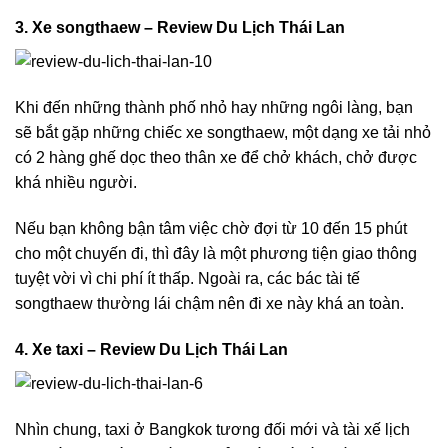
3. Xe songthaew – Review Du Lịch Thái Lan
Khi đến những thành phố nhỏ hay những ngôi làng, bạn
sẽ bắt gặp những chiếc xe songthaew, một dạng xe tải nhỏ
có 2 hàng ghế dọc theo thân xe để chở khách, chở được
khá nhiều người.
Nếu bạn không bận tâm việc chờ đợi từ 10 đến 15 phút
cho một chuyến đi, thì đây là một phương tiện giao thông
tuyệt vời vì chi phí ít thấp. Ngoài ra, các bác tài tế
songthaew thường lái chậm nên đi xe này khá an toàn.
4. Xe taxi – Review Du Lịch Thái Lan
Nhìn chung, taxi ở Bangkok tương đối mới và tài xế lịch