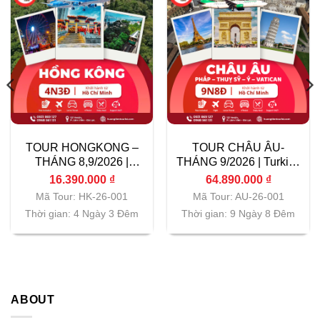
TOUR HONGKONG –
TOUR CHÂU ÂU-
THÁNG 8,9/2026 |
THÁNG 9/2026 | Turkish
Vietnam Airlines|
Airlines| TP.HCM
16.390.000
₫
64.890.000
₫
TP.HCM
Mã Tour: HK-26-001
Mã Tour: AU-26-001
Thời gian: 4 Ngày 3 Đêm
Thời gian: 9 Ngày 8 Đêm
ABOUT