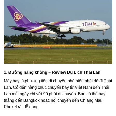
1. Đường hàng không – Review Du Lịch Thái Lan
Máy bay là phương tiện di chuyển phổ biến nhất để đi Thái
Lan. Có đến hàng chục chuyến bay từ Việt Nam đến Thái
Lan mỗi ngày chỉ với 90 phút di chuyển. Bạn có thể bay
thẳng đến Bangkok hoặc nối chuyến đến Chiang Mai,
Phuket rất dễ dàng.