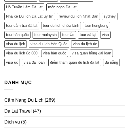
Hồ Tuyền Lâm Đà Lạt
món ngon Đà Lạt
Nhà xe Du lịch Đà Lạt uy tín
review du lịch Nhật Bản
sydney
tour cắm trại đà lạt
tour du lịch chữa lành
tour hongkong
tour hàn quốc
tour malaysia
tour Úc
tour đà lạt
visa
visa du lịch
visa du lịch Hàn Quốc
visa du lịch úc
visa du lịch úc 600
visa hàn quốc
visa quan hồng đài loan
visa úc
visa đài loan
điểm tham quan du lịch đà lạt
đà nẵng
DANH MỤC
Cẩm Nang Du Lịch
(269)
Da Lat Travel
(47)
Dịch vụ
(5)