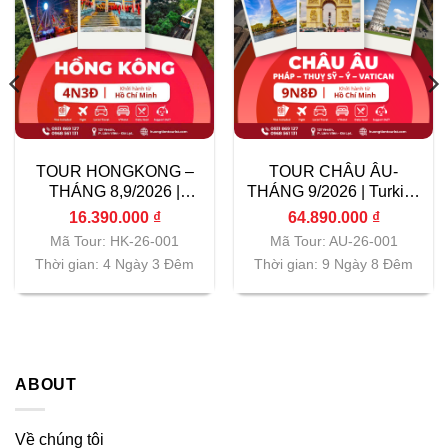
TOUR HONGKONG –
TOUR CHÂU ÂU-
THÁNG 8,9/2026 |
THÁNG 9/2026 | Turkish
Vietnam Airlines|
Airlines| TP.HCM
16.390.000
₫
64.890.000
₫
TP.HCM
Mã Tour: HK-26-001
Mã Tour: AU-26-001
Thời gian: 4 Ngày 3 Đêm
Thời gian: 9 Ngày 8 Đêm
ABOUT
Về chúng tôi