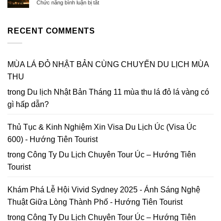
Cao
ở
Chức năng bình luận bị tắt
Mai
Best
Xuân
Nhật
Anh
Ways
Bính
Bản
Đào
to
Ngọ
Mùa
RECENT COMMENTS
Đà
Get
Thu
Lạt
to
Lá
2026
Da
Đỏ
|
Lat
chốt
MÙA LÁ ĐỎ NHẬT BẢN CÙNG CHUYẾN DU LỊCH MÙA
Lập
in
lại
bản
2026
THU
năm
đồ
2026
Hoa
trong
Du lịch Nhật Bản Tháng 11 mùa thu lá đỏ lá vàng có
Mai
gì hấp dẫn?
Anh
Đào
Đà
Thủ Tục & Kinh Nghiệm Xin Visa Du Lịch Úc (Visa Úc
Lạt
600) - Hướng Tiên Tourist
trong
Công Ty Du Lịch Chuyên Tour Úc – Hướng Tiên
Tourist
Khám Phá Lễ Hội Vivid Sydney 2025 - Ánh Sáng Nghệ
Thuật Giữa Lòng Thành Phố - Hướng Tiên Tourist
trong
Công Ty Du Lịch Chuyên Tour Úc – Hướng Tiên