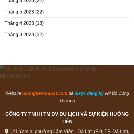
Tháng 6 2023
(22)
Tháng 5 2023
(22)
Tháng 4 2023
(18)
Tháng 3 2023
(32)
Website
huongtientourist.com
đã
được đăng ký
với Bộ Công
Thương
CÔNG TY TNHH TM DV DU LỊCH VÀ SỰ KIỆN HƯỚNG
TIÊN
121 Yersin, phường Lâm Viên - Đà Lạt, (P.9, TP. Đà Lạt),