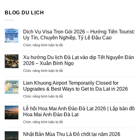
BLOG DU LỊCH
Dịch Vụ Visa Trọn Gói 2026 – Hướng Tiên Tourist:
Uy Tín, Chuyên Nghiệp, Tỷ Lệ Đậu Cao
ở
Chức năng bình luận bị tắt
Dịch
Vụ
Xu hướng Du lịch Đà Lạt vào dịp Tết Nguyên Đán
Visa
2026 – Xuân Bính Ngọ
Trọn
ở
Chức năng bình luận bị tắt
Gói
Xu
2026
hướng
–
Lien Khuong Airport Temporarily Closed for
Du
Hướng
Upgrades & Best Ways to Get to Da Lat in 2026
lịch
Tiên
ở
Chức năng bình luận bị tắt
Đà
Tourist:
Lien
Lạt
Uy
Khuong
vào
Lễ hội Hoa Mai Anh Đào Đà Lạt 2026 | Lập bản đồ
Tín,
Airport
dịp
Hoa Mai Anh Đào Đà Lạt
Chuyên
Temporarily
Tết
Nghiệp,
ở
Chức năng bình luận bị tắt
Closed
Nguyên
Tỷ
Lễ
for
Đán
Lệ
hội
Upgrades
Nhật Bản Mùa Thu Lá Đỏ chốt lại năm 2026
2026
Đậu
Hoa
&
–