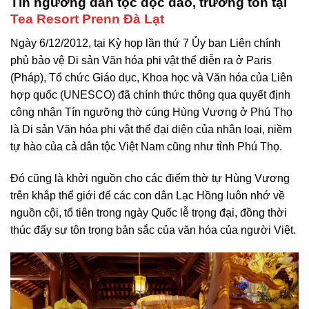
Tín ngưỡng dân tộc độc đáo, trường tồn tại
Tea Resort Prenn Đà Lạt
Ngày 6/12/2012, tại Kỳ họp lần thứ 7 Ủy ban Liên chính
phủ bảo vệ Di sản Văn hóa phi vật thể diễn ra ở Paris
(Pháp), Tổ chức Giáo dục, Khoa học và Văn hóa của Liên
hợp quốc (UNESCO) đã chính thức thông qua quyết định
công nhận Tín ngưỡng thờ cúng Hùng Vương ở Phú Thọ
là Di sản Văn hóa phi vật thể đại diện của nhân loại, niềm
tự hào của cả dân tộc Việt Nam cũng như tỉnh Phú Thọ.
Đó cũng là khởi nguồn cho các điểm thờ tự Hùng Vương
trên khắp thể giới để các con dân Lạc Hồng luôn nhớ về
nguồn cội, tổ tiên trong ngày Quốc lễ trọng đại, đồng thời
thúc đẩy sự tôn trọng bản sắc của văn hóa của người Việt.