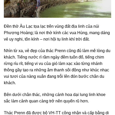
Đền thờ Âu Lạc tọa lạc trên vùng đất địa linh của núi
Phượng Hoàng; là nơi thờ kính các vua Hùng, mang dáng
vẻ uy nghi, tôn kính – nơi hội tụ linh khí trời đất.
Nhìn từ xa, vẻ đẹp của thác Prenn cũng đủ làm mê lòng du
khách. Tiếng nước rì rầm ngày đêm tuôn đổ, tiếng chim
rừng ríu rít, tiếng vi vu của gió làm xạc xào từng nhánh
thông gầy tạo ra những âm thanh sôi động như khúc nhạc
vui tươi của nàng xuân đang trỗi lên đón bước chân du
khách.
Bên dưới chân thác, những cánh hoa dại lung linh khoe
sắc làm cảnh quan càng trở nên quyến rũ hơn.
Thác Prenn đã được bộ VH-TT công nhận và cấp bằng di