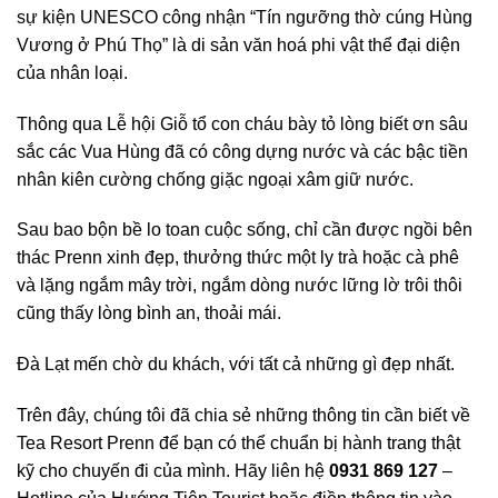
sự kiện UNESCO công nhận “Tín ngưỡng thờ cúng Hùng
Vương ở Phú Thọ” là di sản văn hoá phi vật thể đại diện
của nhân loại.
Thông qua Lễ hội Giỗ tổ con cháu bày tỏ lòng biết ơn sâu
sắc các Vua Hùng đã có công dựng nước và các bậc tiền
nhân kiên cường chống giặc ngoại xâm giữ nước.
Sau bao bộn bề lo toan cuộc sống, chỉ cần được ngồi bên
thác Prenn xinh đẹp, thưởng thức một ly trà hoặc cà phê
và lặng ngắm mây trời, ngắm dòng nước lững lờ trôi thôi
cũng thấy lòng bình an, thoải mái.
Đà Lạt mến chờ du khách, với tất cả những gì đẹp nhất.
Trên đây, chúng tôi đã chia sẻ những thông tin cần biết về
Tea Resort Prenn để bạn có thể chuẩn bị hành trang thật
kỹ cho chuyến đi của mình. Hãy liên hệ
0931 869 127
–