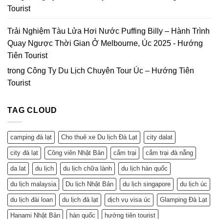
Tourist
Trải Nghiệm Tàu Lửa Hơi Nước Puffing Billy – Hành Trình
Quay Ngược Thời Gian Ở Melbourne, Úc 2025 - Hướng
Tiên Tourist
trong
Công Ty Du Lịch Chuyên Tour Úc – Hướng Tiên
Tourist
TAG CLOUD
camping đà lạt
Cho thuê xe Du lịch Đà Lạt
city dalat
city đà lạt
Công viên Nhật Bản
cắm trại
cắm trại đà nẵng
da lat
du lịch
du lịch chữa lành
du lịch hàn quốc
du lịch malaysia
Du lịch Nhật Bản
du lịch singapore
du lịch úc
du lịch đài loan
du lịch đà lạt
dịch vụ visa úc
Glamping Đà Lạt
Hanami Nhật Bản
hàn quốc
hướng tiên tourist