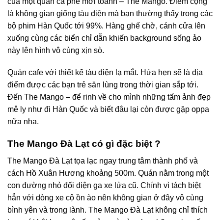
của một quán cà phê mới toanh – The Mango. Điểm cộng
là không gian giống tàu điện mà bạn thường thấy trong các
bộ phim Hàn Quốc tới 99%. Hàng ghế chờ, cánh cửa lên
xuống cùng các biển chỉ dẫn khiến background sống ảo
này lên hình vô cùng xịn sò.
Quán cafe với thiết kế tàu điện lạ mắt. Hứa hẹn sẽ là địa
điểm được các bạn trẻ săn lùng trong thời gian sắp tới.
Đến The Mango – để rinh về cho mình những tấm ảnh đẹp
mê ly như đi Hàn Quốc và biết đâu lại còn được gặp oppa
nữa nha.
The Mango Đà Lạt có gì đặc biệt ?
The Mango Đà Lạt tọa lạc ngay trung tâm thành phố và
cách Hồ Xuân Hương khoảng 500m. Quán nằm trong một
con đường nhỏ đối diện ga xe lửa cũ. Chính vì tách biệt
hẳn với dòng xe cộ ồn ào nên không gian ở đây vô cùng
bình yên và trong lành. The Mango Đà Lạt không chỉ thích