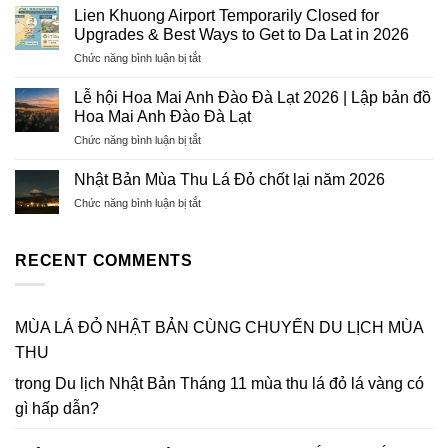
hướng
–
Lien Khuong Airport Temporarily Closed for
Du
Hướng
Upgrades & Best Ways to Get to Da Lat in 2026
lịch
Tiên
ở
Chức năng bình luận bị tắt
Đà
Tourist:
Lien
Lạt
Uy
Khuong
vào
Lễ hội Hoa Mai Anh Đào Đà Lạt 2026 | Lập bản đồ
Tín,
Airport
dịp
Hoa Mai Anh Đào Đà Lạt
Chuyên
Temporarily
Tết
Nghiệp,
ở
Chức năng bình luận bị tắt
Closed
Nguyên
Tỷ
Lễ
for
Đán
Lệ
hội
Upgrades
Nhật Bản Mùa Thu Lá Đỏ chốt lại năm 2026
2026
Đậu
Hoa
&
–
Cao
ở
Chức năng bình luận bị tắt
Mai
Best
Xuân
Nhật
Anh
Ways
Bính
Bản
Đào
to
Ngọ
Mùa
RECENT COMMENTS
Đà
Get
Thu
Lạt
to
Lá
2026
Da
Đỏ
|
Lat
chốt
MÙA LÁ ĐỎ NHẬT BẢN CÙNG CHUYẾN DU LỊCH MÙA
Lập
in
lại
bản
2026
THU
năm
đồ
2026
Hoa
trong
Du lịch Nhật Bản Tháng 11 mùa thu lá đỏ lá vàng có
Mai
gì hấp dẫn?
Anh
Đào
Đà