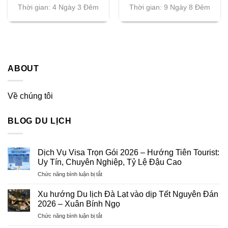
Thời gian: 4 Ngày 3 Đêm
Thời gian: 9 Ngày 8 Đêm
ABOUT
Về chúng tôi
BLOG DU LỊCH
Dịch Vụ Visa Trọn Gói 2026 – Hướng Tiên Tourist:
Uy Tín, Chuyên Nghiệp, Tỷ Lệ Đậu Cao
ở
Chức năng bình luận bị tắt
Dịch
Vụ
Xu hướng Du lịch Đà Lạt vào dịp Tết Nguyên Đán
Visa
2026 – Xuân Bính Ngọ
Trọn
ở
Chức năng bình luận bị tắt
Gói
Xu
2026