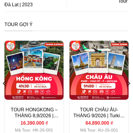
Tour
Đà Lạt | 2023
TOUR GỢI Ý
TOUR HONGKONG –
TOUR CHÂU ÂU-
THÁNG 8,9/2026 |
THÁNG 9/2026 | Turkish
Vietnam Airlines|
Airlines| TP.HCM
16.390.000
₫
64.890.000
₫
TP.HCM
Mã Tour: HK-26-001
Mã Tour: AU-26-001