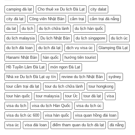
camping đà lạt
Cho thuê xe Du lịch Đà Lạt
city dalat
city đà lạt
Công viên Nhật Bản
cắm trại
cắm trại đà nẵng
da lat
du lịch
du lịch chữa lành
du lịch hàn quốc
du lịch malaysia
Du lịch Nhật Bản
du lịch singapore
du lịch úc
du lịch đài loan
du lịch đà lạt
dịch vụ visa úc
Glamping Đà Lạt
Hanami Nhật Bản
hàn quốc
hướng tiên tourist
Hồ Tuyền Lâm Đà Lạt
món ngon Đà Lạt
Nhà xe Du lịch Đà Lạt uy tín
review du lịch Nhật Bản
sydney
tour cắm trại đà lạt
tour du lịch chữa lành
tour hongkong
tour hàn quốc
tour malaysia
tour Úc
tour đà lạt
visa
visa du lịch
visa du lịch Hàn Quốc
visa du lịch úc
visa du lịch úc 600
visa hàn quốc
visa quan hồng đài loan
visa úc
visa đài loan
điểm tham quan du lịch đà lạt
đà nẵng