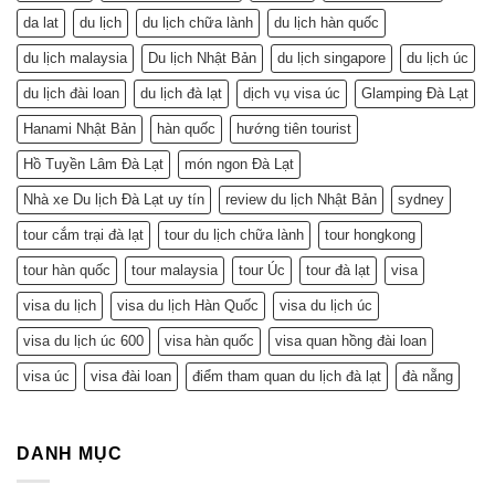
da lat
du lịch
du lịch chữa lành
du lịch hàn quốc
du lịch malaysia
Du lịch Nhật Bản
du lịch singapore
du lịch úc
du lịch đài loan
du lịch đà lạt
dịch vụ visa úc
Glamping Đà Lạt
Hanami Nhật Bản
hàn quốc
hướng tiên tourist
Hồ Tuyền Lâm Đà Lạt
món ngon Đà Lạt
Nhà xe Du lịch Đà Lạt uy tín
review du lịch Nhật Bản
sydney
tour cắm trại đà lạt
tour du lịch chữa lành
tour hongkong
tour hàn quốc
tour malaysia
tour Úc
tour đà lạt
visa
visa du lịch
visa du lịch Hàn Quốc
visa du lịch úc
visa du lịch úc 600
visa hàn quốc
visa quan hồng đài loan
visa úc
visa đài loan
điểm tham quan du lịch đà lạt
đà nẵng
DANH MỤC