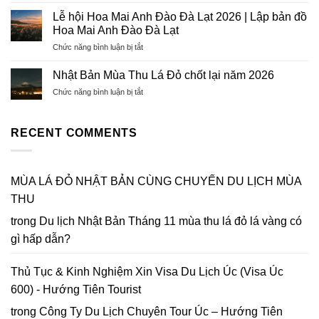
Lien
Lạt
Uy
Khuong
vào
Lễ hội Hoa Mai Anh Đào Đà Lạt 2026 | Lập bản đồ
Tín,
Airport
dịp
Hoa Mai Anh Đào Đà Lạt
Chuyên
Temporarily
Tết
Nghiệp,
ở
Chức năng bình luận bị tắt
Closed
Nguyên
Tỷ
Lễ
for
Đán
Lệ
hội
Upgrades
Nhật Bản Mùa Thu Lá Đỏ chốt lại năm 2026
2026
Đậu
Hoa
&
–
Cao
ở
Chức năng bình luận bị tắt
Mai
Best
Xuân
Nhật
Anh
Ways
Bính
Bản
Đào
to
Ngọ
Mùa
RECENT COMMENTS
Đà
Get
Thu
Lạt
to
Lá
2026
Da
Đỏ
|
Lat
chốt
MÙA LÁ ĐỎ NHẬT BẢN CÙNG CHUYẾN DU LỊCH MÙA
Lập
in
lại
bản
2026
THU
năm
đồ
2026
Hoa
trong
Du lịch Nhật Bản Tháng 11 mùa thu lá đỏ lá vàng có
Mai
gì hấp dẫn?
Anh
Đào
Đà
Thủ Tục & Kinh Nghiệm Xin Visa Du Lịch Úc (Visa Úc
Lạt
600) - Hướng Tiên Tourist
trong
Công Ty Du Lịch Chuyên Tour Úc – Hướng Tiên