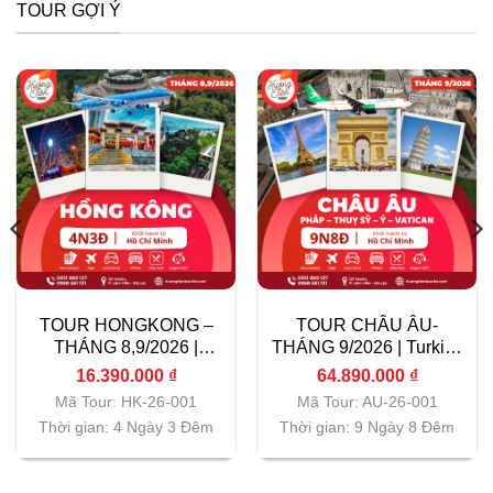
TOUR GỢI Ý
TOUR HONGKONG –
TOUR CHÂU ÂU-
THÁNG 8,9/2026 |
THÁNG 9/2026 | Turkish
Vietnam Airlines|
Airlines| TP.HCM
16.390.000
₫
64.890.000
₫
TP.HCM
Mã Tour: HK-26-001
Mã Tour: AU-26-001
Thời gian: 4 Ngày 3 Đêm
Thời gian: 9 Ngày 8 Đêm