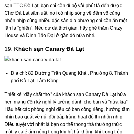
sạn TTC Đà Lạt, bạn chỉ cần đi bộ vài phút là đến được
Chợ Đà Lạt sầm uất, nơi có nhịp sống về đêm vô cùng
nhộn nhịp cùng nhiều
đặc sản địa phương
chỉ cần ăn một
lần là “ghiền”. Nếu dư dả thời gian, hãy ghé thăm Crazy
House và Dinh Bảo Đại ở gần đó nữa nhé.
19.
Khách sạn Canary Đà Lạt
Địa chỉ: 82 Đường Trần Quang Khải, Phường 8, Thành
phố Đà Lạt, Lâm Đồng
Thiết kế “đầy chất thơ” của
khách sạn Canary Đà Lạt
hứa
hẹn mang đến kỳ nghỉ lý tưởng dành cho bạn và “nửa kia”.
Hầu hết các phòng nghỉ đều có ban công riêng, hướng tầm
nhìn bao quát về núi đồi trập trùng hoạt đô thị nhộn nhịp.
Điều tuyệt vời nhất là bạn có thể thong thả thưởng thức
một ly café ấm nóng trong khi hít hà không khí trong trẻo