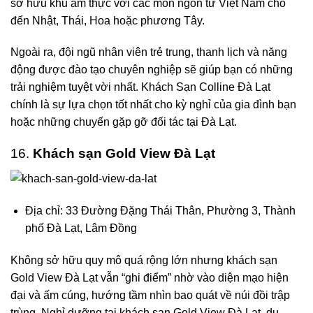
sở hữu khu ẩm thực với các món ngon từ Việt Nam cho
đến Nhật, Thái, Hoa hoặc phương Tây.
Ngoài ra, đội ngũ nhân viên trẻ trung, thanh lịch và năng
động được đào tạo chuyên nghiệp sẽ giúp bạn có những
trải nghiệm tuyệt vời nhất. Khách Sạn Colline Đà Lạt
chính là sự lựa chọn tốt nhất cho kỳ nghỉ của gia đình bạn
hoặc những chuyến gặp gỡ đối tác tại Đà Lạt.
16.
Khách sạn Gold View Đà Lạt
Địa chỉ: 33 Đường Đặng Thái Thân, Phường 3, Thành
phố Đà Lạt, Lâm Đồng
Không sở hữu quy mô quá rộng lớn nhưng
khách sạn
Gold View Đà Lạt
vẫn “ghi điểm” nhờ vào diện mạo hiện
đại và ấm cúng, hướng tầm nhìn bao quát về núi đồi trập
trùng. Nghỉ dưỡng tại khách sạn Gold View Đà Lạt, du