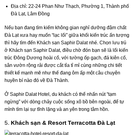
Địa chỉ: 22-24 Phan Như Thạch, Phường 1, Thành phố
Đà Lạt, Lâm Đồng
Nếu bạn đang tìm kiếm không gian nghỉ dưỡng đậm chất
Đà Lạt xưa hay muốn “lạc lối” giữa khối kiến trúc ấn tượng
thì hãy tìm đến Khách sạn Saphir Dalat nhé. Chọn lưu trú
ở Khách sạn Saphir Dalat, điều chờ đón bạn sẽ là lối kiến
trúc Đông Dương hoài cổ, với tường ốp gạch, đá kiên cố,
sân vườn rộng rải được cắt tỉa tỉ mỉ cùng những chi tiết
thiết kế mạnh mẽ như thế đang ôm ấp một câu chuyện
huyền bí nào đó về Đà Thành.
Ở
Saphir Dalat Hotel
, du khách có thể nhấn nút “tạm
ngừng” với dòng chảy cuộc sống xô bồ bên ngoài, để tự
mình tìm lại sự tĩnh lặng và an yên trong tâm hồn.
5.
Khách sạn & Resort Terracotta Đà Lạt