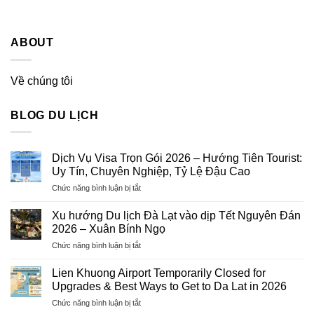
ABOUT
Về chúng tôi
BLOG DU LỊCH
Dịch Vụ Visa Trọn Gói 2026 – Hướng Tiên Tourist:
Uy Tín, Chuyên Nghiệp, Tỷ Lệ Đậu Cao
ở
Chức năng bình luận bị tắt
Dịch
Vụ
Xu hướng Du lịch Đà Lạt vào dịp Tết Nguyên Đán
Visa
2026 – Xuân Bính Ngọ
Trọn
ở
Chức năng bình luận bị tắt
Gói
Xu
2026
hướng
–
Lien Khuong Airport Temporarily Closed for
Du
Hướng
Upgrades & Best Ways to Get to Da Lat in 2026
lịch
Tiên
ở
Chức năng bình luận bị tắt
Đà
Tourist: