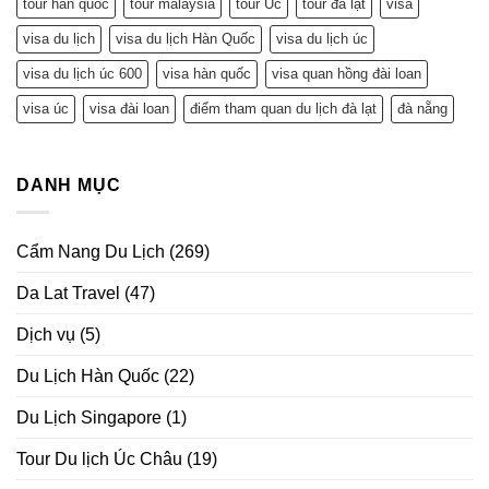
tour hàn quốc
tour malaysia
tour Úc
tour đà lạt
visa
visa du lịch
visa du lịch Hàn Quốc
visa du lịch úc
visa du lịch úc 600
visa hàn quốc
visa quan hồng đài loan
visa úc
visa đài loan
điểm tham quan du lịch đà lạt
đà nẵng
DANH MỤC
Cẩm Nang Du Lịch
(269)
Da Lat Travel
(47)
Dịch vụ
(5)
Du Lịch Hàn Quốc
(22)
Du Lịch Singapore
(1)
Tour Du lịch Úc Châu
(19)