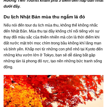
Hướng Tiên Tourist khám phá 3 điểm đến hấp dẫn nhất
dưới đây.
Du lịch Nhật Bản mùa thu ngắm lá đỏ
Nếu nói đến tour du lịch mùa thu, không thể không nhắc
đến Nhật Bản. Mùa thu tại đây không chỉ nổi tiếng với sự
thay đổi màu sắc của thiên nhiên mà còn là thời điểm khi
đất nước mặt trời mọc chìm trong bầu không khí lãng mạn
và bình yên. Khắp nơi từ những con phố nhỏ tại Kyoto đến
những khu vườn lớn ở Tokyo, bạn sẽ dễ dàng bắt gặp
những tán lá phong đỏ rực, tạo nên những bức tranh sống
động.