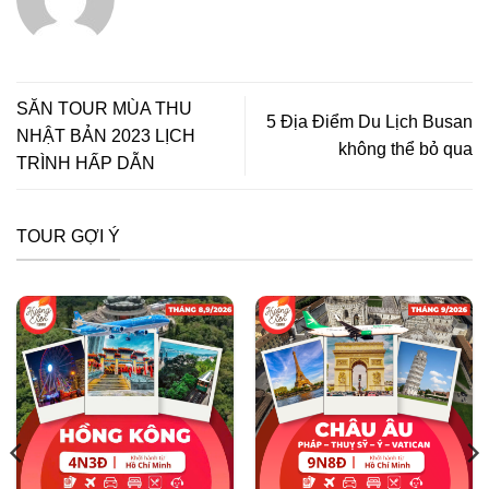
SĂN TOUR MÙA THU
5 Địa Điểm Du Lịch Busan
NHẬT BẢN 2023 LỊCH
không thể bỏ qua
TRÌNH HẤP DẪN
TOUR GỢI Ý