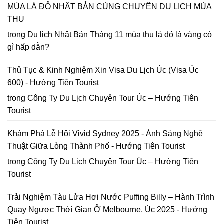
chốt
MÙA LÁ ĐỎ NHẬT BẢN CÙNG CHUYẾN DU LỊCH MÙA
Lập
in
lại
bản
2026
THU
năm
đồ
2026
Hoa
trong
Du lịch Nhật Bản Tháng 11 mùa thu lá đỏ lá vàng có
Mai
gì hấp dẫn?
Anh
Đào
Đà
Thủ Tục & Kinh Nghiệm Xin Visa Du Lịch Úc (Visa Úc
Lạt
600) - Hướng Tiên Tourist
trong
Công Ty Du Lịch Chuyên Tour Úc – Hướng Tiên
Tourist
Khám Phá Lễ Hội Vivid Sydney 2025 - Ánh Sáng Nghệ
Thuật Giữa Lòng Thành Phố - Hướng Tiên Tourist
trong
Công Ty Du Lịch Chuyên Tour Úc – Hướng Tiên
Tourist
Trải Nghiệm Tàu Lửa Hơi Nước Puffing Billy – Hành Trình
Quay Ngược Thời Gian Ở Melbourne, Úc 2025 - Hướng
Tiên Tourist