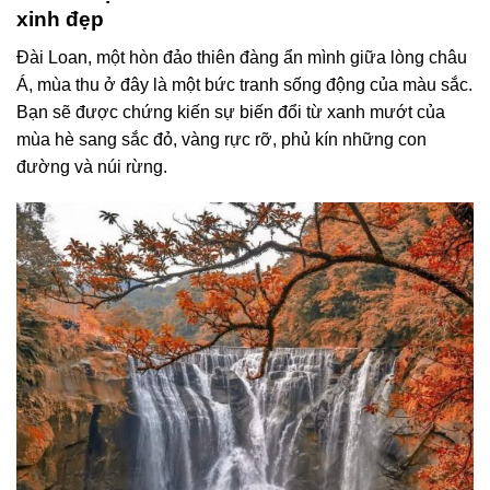
xinh đẹp
Đài Loan, một hòn đảo thiên đàng ẩn mình giữa lòng châu
Á, mùa thu ở đây là một bức tranh sống động của màu sắc.
Bạn sẽ được chứng kiến sự biến đổi từ xanh mướt của
mùa hè sang sắc đỏ, vàng rực rỡ, phủ kín những con
đường và núi rừng.