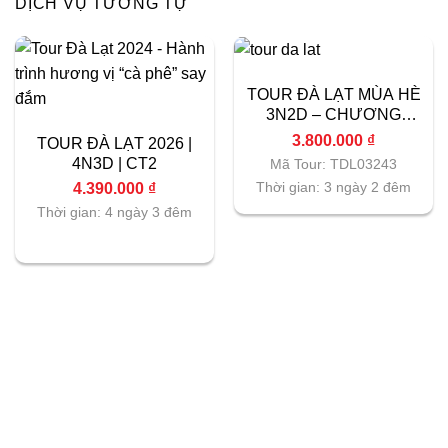
DỊCH VỤ TƯƠNG TỰ
TOUR ĐÀ LẠT MÙA HÈ
3N2D – CHƯƠNG
TRÌNH 04
3.800.000
₫
TOUR ĐÀ LẠT 2026 |
4N3D | CT2
Mã Tour: TDL03243
Thời gian: 3 ngày 2 đêm
4.390.000
₫
Thời gian: 4 ngày 3 đêm