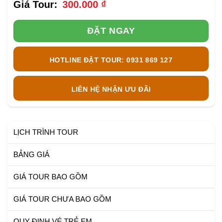
300.000
₫
ĐẶT NGAY
HOTLINE ĐẶT TOUR: 0931 869 127
LIÊN HỆ NHẬN ƯU ĐÃI
LỊCH TRÌNH TOUR
BẢNG GIÁ
GIÁ TOUR BAO GỒM
GIÁ TOUR CHƯA BAO GỒM
QUY ĐỊNH VÉ TRẺ EM