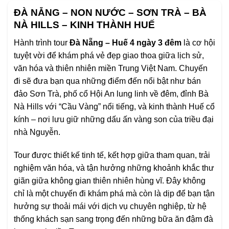
ĐÀ NẴNG – NON NƯỚC – SƠN TRÀ – BÀ
NÀ HILLS – KINH THÀNH HUẾ
Hành trình tour
Đà Nẵng – Huế 4 ngày 3 đêm
là cơ hội
tuyệt vời để khám phá vẻ đẹp giao thoa giữa lịch sử,
văn hóa và thiên nhiên miền Trung Việt Nam. Chuyến
đi sẽ đưa bạn qua những điểm đến nổi bật như bán
đảo Sơn Trà, phố cổ Hội An lung linh về đêm, đỉnh Bà
Nà Hills với “Cầu Vàng” nổi tiếng, và kinh thành Huế cổ
kính – nơi lưu giữ những dấu ấn vàng son của triều đại
nhà Nguyễn.
Tour được thiết kế tinh tế, kết hợp giữa tham quan, trải
nghiệm văn hóa, và tận hưởng những khoảnh khắc thư
giãn giữa không gian thiên nhiên hùng vĩ. Đây không
chỉ là một chuyến đi khám phá mà còn là dịp để bạn tận
hưởng sự thoải mái với dịch vụ chuyên nghiệp, từ hệ
thống khách sạn sang trọng đến những bữa ăn đậm đà