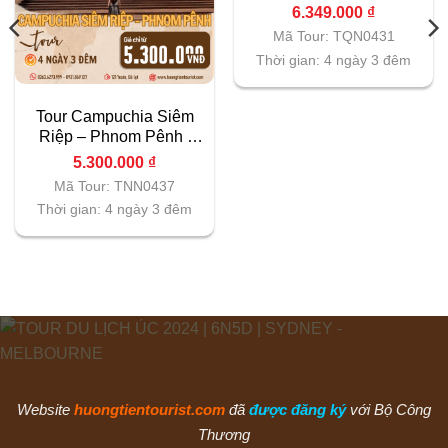
6.349.000
₫
Mã Tour: TQN0431
Thời gian: 4 ngày 3 đêm
Tour Campuchia Siêm
Riệp – Phnom Pênh |
4N3D
5.300.000
₫
Mã Tour: TNN0437
Thời gian: 4 ngày 3 đêm
Website
huongtientourist.com
đã
được đăng ký
với Bộ Công
Thương