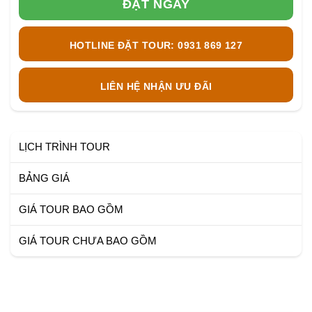
ĐẶT NGAY
HOTLINE ĐẶT TOUR: 0931 869 127
LIÊN HỆ NHẬN ƯU ĐÃI
LỊCH TRÌNH TOUR
BẢNG GIÁ
GIÁ TOUR BAO GỒM
GIÁ TOUR CHƯA BAO GỒM