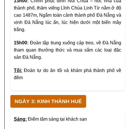
13h00:
Chinh phục đỉnh Núi Chúa – nóc nhà của
thành phố, thăm viếng Lĩnh Chúa Linh Từ nằm ở độ
cao 1487m, Ngắm toàn cảnh thành phố Đà Nẵng và
vịnh Đà Nẵng lúc ẩn, lúc hiện dưới một biển mây
trắng.
15h00:
Đoàn tập trung xuống cáp treo, về Đà Nẵng
tham quan thưởng thức và mua sắm các loại đặc
sản Đà Nẵng.
Tối:
Đoàn tự do ăn tối và khám phá thành phố về
đêm
NGÀY 3: KINH THÀNH HUẾ
Sáng:
Điểm tâm sáng tại khách sạn