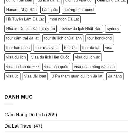
du lịch đài loan
du lịch đà lạt
dịch vụ visa úc
Glamping Đà Lạt
Hanami Nhật Bản
hàn quốc
hướng tiên tourist
Hồ Tuyền Lâm Đà Lạt
món ngon Đà Lạt
Nhà xe Du lịch Đà Lạt uy tín
review du lịch Nhật Bản
sydney
tour cắm trại đà lạt
tour du lịch chữa lành
tour hongkong
tour hàn quốc
tour malaysia
tour Úc
tour đà lạt
visa
visa du lịch
visa du lịch Hàn Quốc
visa du lịch úc
visa du lịch úc 600
visa hàn quốc
visa quan hồng đài loan
visa úc
visa đài loan
điểm tham quan du lịch đà lạt
đà nẵng
DANH MỤC
Cẩm Nang Du Lịch
(269)
Da Lat Travel
(47)