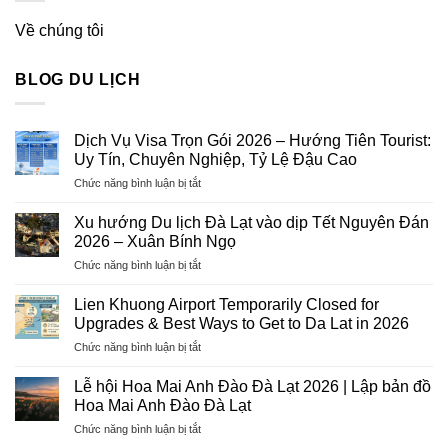
Về chúng tôi
BLOG DU LỊCH
Dịch Vụ Visa Trọn Gói 2026 – Hướng Tiên Tourist:
Uy Tín, Chuyên Nghiệp, Tỷ Lệ Đậu Cao
ở
Chức năng bình luận bị tắt
Dịch
Vụ
Xu hướng Du lịch Đà Lạt vào dịp Tết Nguyên Đán
Visa
2026 – Xuân Bính Ngọ
Trọn
ở
Chức năng bình luận bị tắt
Gói
Xu
2026
hướng
–
Lien Khuong Airport Temporarily Closed for
Du
Hướng
Upgrades & Best Ways to Get to Da Lat in 2026
lịch
Tiên
ở
Chức năng bình luận bị tắt
Đà
Tourist:
Lien
Lạt
Uy
Khuong
vào
Lễ hội Hoa Mai Anh Đào Đà Lạt 2026 | Lập bản đồ
Tín,
Airport
dịp
Hoa Mai Anh Đào Đà Lạt
Chuyên
Temporarily
Tết
Nghiệp,
ở
Chức năng bình luận bị tắt
Closed
Nguyên
Tỷ
Lễ