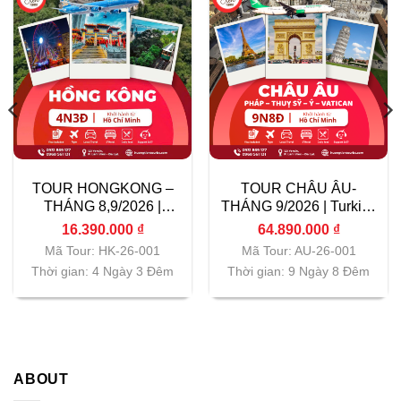
TOUR HONGKONG –
TOUR CHÂU ÂU-
THÁNG 8,9/2026 |
THÁNG 9/2026 | Turkish
Vietnam Airlines|
Airlines| TP.HCM
16.390.000
₫
64.890.000
₫
TP.HCM
Mã Tour: HK-26-001
Mã Tour: AU-26-001
Thời gian: 4 Ngày 3 Đêm
Thời gian: 9 Ngày 8 Đêm
ABOUT