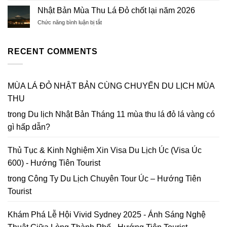
for
Đán
Lệ
hội
Upgrades
Nhật Bản Mùa Thu Lá Đỏ chốt lại năm 2026
2026
Đậu
Hoa
&
–
Cao
ở
Chức năng bình luận bị tắt
Mai
Best
Xuân
Nhật
Anh
Ways
Bính
Bản
Đào
to
Ngọ
Mùa
RECENT COMMENTS
Đà
Get
Thu
Lạt
to
Lá
2026
Da
Đỏ
|
Lat
chốt
MÙA LÁ ĐỎ NHẬT BẢN CÙNG CHUYẾN DU LỊCH MÙA
Lập
in
lại
bản
2026
THU
năm
đồ
2026
Hoa
trong
Du lịch Nhật Bản Tháng 11 mùa thu lá đỏ lá vàng có
Mai
gì hấp dẫn?
Anh
Đào
Đà
Thủ Tục & Kinh Nghiệm Xin Visa Du Lịch Úc (Visa Úc
Lạt
600) - Hướng Tiên Tourist
trong
Công Ty Du Lịch Chuyên Tour Úc – Hướng Tiên
Tourist
Khám Phá Lễ Hội Vivid Sydney 2025 - Ánh Sáng Nghệ