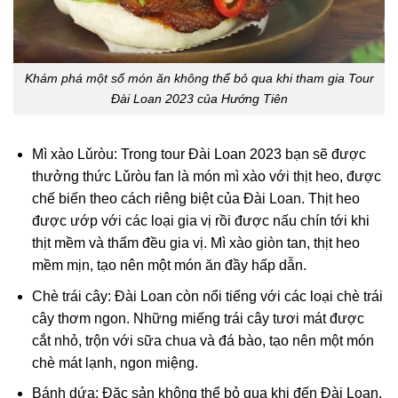
Khám phá một số món ăn không thể bỏ qua khi tham gia Tour
Đài Loan 2023 của Hướng Tiên
Mì xào Lǔròu: Trong tour Đài Loan 2023 bạn sẽ được
thưởng thức Lǔròu fan là món mì xào với thịt heo, được
chế biến theo cách riêng biệt của Đài Loan. Thịt heo
được ướp với các loại gia vị rồi được nấu chín tới khi
thịt mềm và thấm đều gia vị. Mì xào giòn tan, thịt heo
mềm mịn, tạo nên một món ăn đầy hấp dẫn.
Chè trái cây: Đài Loan còn nổi tiếng với các loại chè trái
cây thơm ngon. Những miếng trái cây tươi mát được
cắt nhỏ, trộn với sữa chua và đá bào, tạo nên một món
chè mát lạnh, ngon miệng.
Bánh dứa: Đặc sản không thể bỏ qua khi đến Đài Loan.