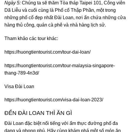
Ngày 5:
Chúng ta sẽ thăm Tòa tháp Taipei 101, Công viên
Dã Liễu và cuối cùng là Phố cổ Thập Phần, một trong
những phố cổ đẹp nhất Đài Loan, nơi ẩn chứa những cửa
hàng thủ công, quán cà phê và nhà hàng lịch sử.
Tham khảo các tour khác:
https://huongtientourist.com/tour-dai-loan/
https://huongtientourist.com/tour-malaysia-singapore-
thang-789-4n3d/
Visa Đài Loan
https://huongtientourist.com/visa-dai-loan-2023/
ĐẾN ĐÀI LOAN THÌ ĂN GÌ
Đài Loan đặc biệt nổi tiếng với ẩm thực đường phố đa
dạng và phong phú. Hãy cùng khám phá một số món ăn