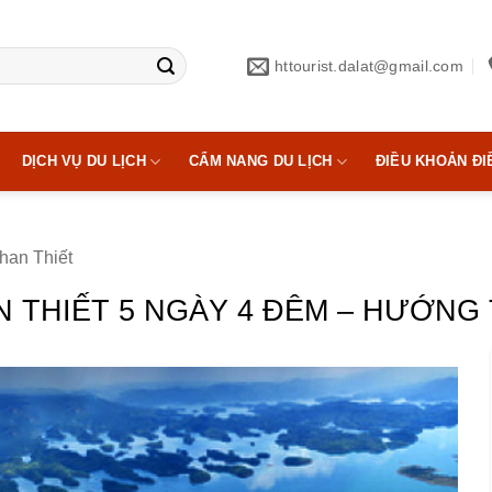
httourist.dalat@gmail.com
DỊCH VỤ DU LỊCH
CẨM NANG DU LỊCH
ĐIỀU KHOẢN ĐI
han Thiết
 THIẾT 5 NGÀY 4 ĐÊM – HƯỚNG 