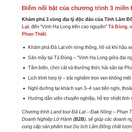
Điểm nổi bật của chương trình 3 miền 
Khám phá 3 vùng địa lý độc đáo của Tỉnh Lâm Đ
Lạt
, đến “Vịnh Hạ Long trên cao nguyên”
Tà Đùng
, 
Phan Thiết
.
Khám phá Đà Lạt với rừng thông, hồ và khí hậu se
Săn mây tại Tà Đùng – “Vịnh Hạ Long giữa đại ng
Tắm biển, chơi cát và thưởng thức hải sản tại Pha
Lịch trình hợp lý – trải nghiệm trọn vẹn không mệt
Nghỉ dưỡng tại khách sạn 3–4 sao tiện nghi, thoải
Hướng dẫn viên chuyên nghiệp, hỗ trợ nhiệt tình s
Chương trình Land tour Đà Lạt – Đak Nông – Phan Thi
Doanh Nghiệp Lữ Hành (
B2B
), sẽ giúp các doanh ng
cung cấp sản phẩm tour Du lịch Lâm Đồng chất lượn