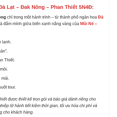
Đà Lạt – Đak Nông – Phan Thiết 5N4Đ:
ồng
chỉ trong một hành trình – từ thành phố ngàn hoa
Đà
và đắm mình giữa biển xanh nắng vàng của
Mũi Né –
 lạnh.
àn”.
n Thiết.
 mỏi.
 mái.
uốt tour.
ết được thiết kế trọn gói và báo giá dành riêng cho
hiệp lữ hành tiết kiệm thời gian, tối ưu hóa chi phí và
g cho khách hàng.