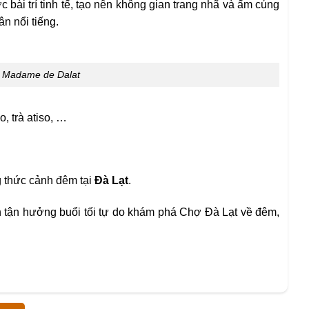
c bài trí tinh tế, tạo nên không gian trang nhã và ấm cúng
n nổi tiếng.
 Madame de Dalat
o, trà atiso, …
 thức cảnh đêm tại
Đà Lạt
.
 tận hưởng buổi tối tự do khám phá Chợ Đà Lạt về đêm,