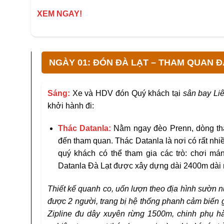
XEM NGAY!
NGÀY 01: ĐÓN ĐÀ LẠT – THAM QUAN Đ
Sáng:
Xe và HDV đón Quý khách tại
sân bay Li
khởi hành đi:
Th
á
c Datanla
:
Nằm ngay đèo Prenn, dòng thá
đến tham quan. Thác Datanla là nơi có rất nhi
quý khách có thể tham gia các trò: chơi mán
Datanla Đà Lạt được xây dựng dài 2400m dài
Thiết kế quanh co, uốn lượn theo địa hình sườn n
được 2 người, trang bị hệ thống phanh cảm biến 
Zipline đu dây xuyên rừng 1500m, chinh phụ hành