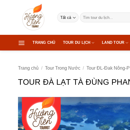
Bỏ
qua
Tìm
nội
kiếm:
dung
TRANG CHỦ
TOUR DU LỊCH
LAND TOUR
Trang chủ
/
Tour Trong Nước
/
Tour ĐL-Đak Nông-P
TOUR ĐÀ LẠT TÀ ĐÙNG PHAN