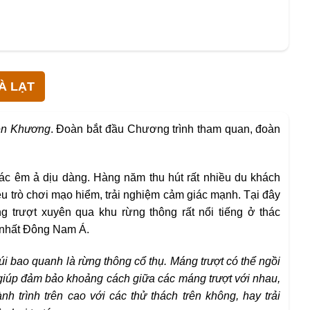
À LẠT
ên Khương
. Đoàn bắt đầu Chương trình tham quan, đoàn
c êm ả dịu dàng. Hàng năm thu hút rất nhiều du khách
ều trò chơi mạo hiểm, trải nghiệm cảm giác mạnh. Tại đây
g trượt xuyên qua khu rừng thông rất nổi tiếng ở thác
 nhất Đông Nam Á.
úi bao quanh là rừng thông cổ thụ. Máng trượt có thể ngồi
giúp đảm bảo khoảng cách giữa các máng trượt với nhau,
 trình trên cao với các thử thách trên không, hay trải