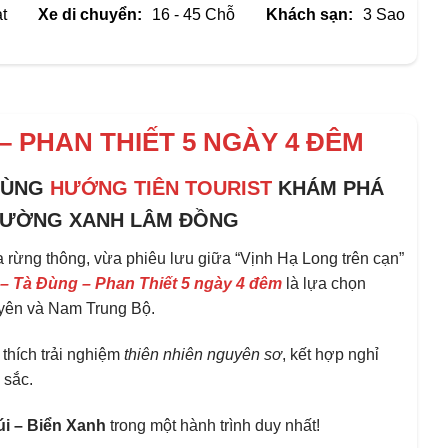
t
Xe di chuyển:
16 - 45 Chỗ
Khách sạn:
3 Sao
– PHAN THIẾT 5 NGÀY 4 ĐÊM
 CÙNG
HƯỚNG TIÊN TOURIST
KHÁM PHÁ
ĐƯỜNG XANH
LÂM ĐỒNG
 rừng thông, vừa phiêu lưu giữa “Vịnh Hạ Long trên cạn”
 – Tà Đùng – Phan Thiết
5 ngày 4 đêm
là lựa chọn
yên và Nam Trung Bộ.
thích trải nghiệm
thiên nhiên nguyên sơ
, kết hợp nghỉ
 sắc.
i – Biển Xanh
trong một hành trình duy nhất!