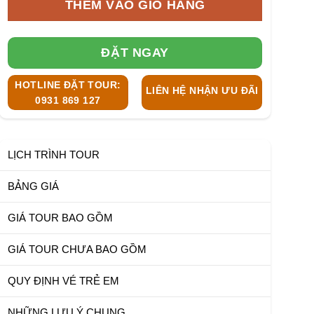
THÊM VÀO GIỎ HÀNG
ĐẶT NGAY
HOTLINE ĐẶT TOUR:
LIÊN HỆ NHẬN ƯU ĐÃI
0931 869 127
LỊCH TRÌNH TOUR
BẢNG GIÁ
GIÁ TOUR BAO GỒM
GIÁ TOUR CHƯA BAO GỒM
QUY ĐỊNH VÉ TRẺ EM
NHỮNG LƯU Ý CHUNG