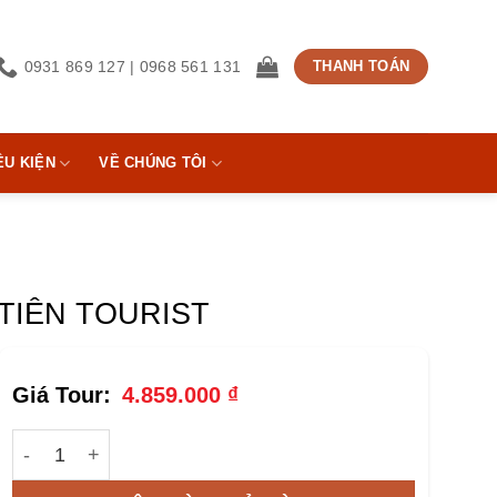
0931 869 127 | 0968 561 131
THANH TOÁN
ỀU KIỆN
VỀ CHÚNG TÔI
TIÊN TOURIST
4.859.000
₫
TOUR ĐÀ LẠT TÀ ĐÙNG PHAN THIẾT 5 NGÀY 4 ĐÊM - 