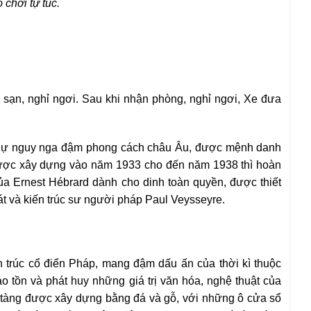
 chơi tự túc.
ạn, nghỉ ngơi. Sau khi nhận phòng, nghỉ ngơi, Xe đưa
 thự nguy nga đậm phong cách châu Âu, được mệnh danh
 được xây dựng vào năm 1933 cho đến năm 1938 thì hoàn
ủa Ernest Hébrard dành cho dinh toàn quyền, được thiết
hát và kiến trúc sư người pháp Paul Veysseyre.
n trúc cổ điển Pháp, mang đậm dấu ấn của thời kì thuộc
 tồn và phát huy những giá trị văn hóa, nghệ thuật của
 tàng được xây dựng bằng đá và gỗ, với những ô cửa sổ