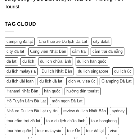
Tourist
TAG CLOUD
camping đà lạt
Cho thuê xe Du lịch Đà Lạt
city dalat
city đà lạt
Công viên Nhật Bản
cắm trại
cắm trại đà nẵng
da lat
du lịch
du lịch chữa lành
du lịch hàn quốc
du lịch malaysia
Du lịch Nhật Bản
du lịch singapore
du lịch úc
du lịch đài loan
du lịch đà lạt
dịch vụ visa úc
Glamping Đà Lạt
Hanami Nhật Bản
hàn quốc
hướng tiên tourist
Hồ Tuyền Lâm Đà Lạt
món ngon Đà Lạt
Nhà xe Du lịch Đà Lạt uy tín
review du lịch Nhật Bản
sydney
tour cắm trại đà lạt
tour du lịch chữa lành
tour hongkong
tour hàn quốc
tour malaysia
tour Úc
tour đà lạt
visa