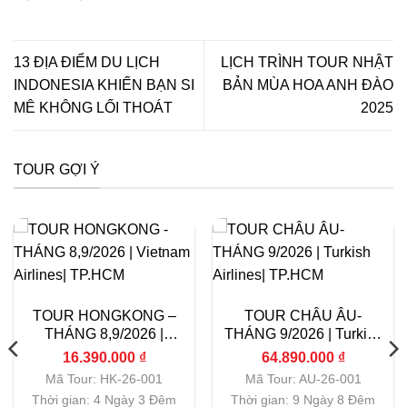
13 ĐỊA ĐIỂM DU LỊCH
LỊCH TRÌNH TOUR NHẬT
INDONESIA KHIẾN BẠN SI
BẢN MÙA HOA ANH ĐÀO
MÊ KHÔNG LỐI THOÁT
2025
TOUR GỢI Ý
TOUR HONGKONG –
TOUR CHÂU ÂU-
THÁNG 8,9/2026 |
THÁNG 9/2026 | Turkish
Vietnam Airlines|
Airlines| TP.HCM
16.390.000
₫
64.890.000
₫
TP.HCM
Mã Tour: HK-26-001
Mã Tour: AU-26-001
Thời gian: 4 Ngày 3 Đêm
Thời gian: 9 Ngày 8 Đêm