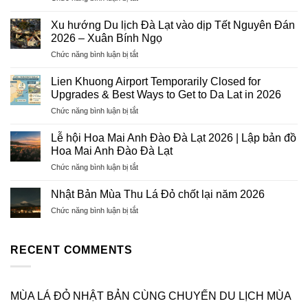
Dịch
Vụ
Xu hướng Du lịch Đà Lạt vào dịp Tết Nguyên Đán
Visa
2026 – Xuân Bính Ngọ
Trọn
ở
Chức năng bình luận bị tắt
Gói
Xu
2026
hướng
–
Lien Khuong Airport Temporarily Closed for
Du
Hướng
Upgrades & Best Ways to Get to Da Lat in 2026
lịch
Tiên
ở
Chức năng bình luận bị tắt
Đà
Tourist:
Lien
Lạt
Uy
Khuong
vào
Lễ hội Hoa Mai Anh Đào Đà Lạt 2026 | Lập bản đồ
Tín,
Airport
dịp
Hoa Mai Anh Đào Đà Lạt
Chuyên
Temporarily
Tết
Nghiệp,
ở
Chức năng bình luận bị tắt
Closed
Nguyên
Tỷ
Lễ
for
Đán
Lệ
hội
Upgrades
Nhật Bản Mùa Thu Lá Đỏ chốt lại năm 2026
2026
Đậu
Hoa
&
–
Cao
ở
Chức năng bình luận bị tắt
Mai
Best
Xuân
Nhật
Anh
Ways
Bính
Bản
Đào
to
Ngọ
Mùa
RECENT COMMENTS
Đà
Get
Thu
Lạt
to
Lá
2026
Da
Đỏ
|
Lat
chốt
MÙA LÁ ĐỎ NHẬT BẢN CÙNG CHUYẾN DU LỊCH MÙA
Lập
in
lại
bản