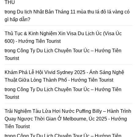
2026
THU
năm
đồ
2026
Hoa
trong
Du lịch Nhật Bản Tháng 11 mùa thu lá đỏ lá vàng có
Mai
gì hấp dẫn?
Anh
Đào
Đà
Thủ Tục & Kinh Nghiệm Xin Visa Du Lịch Úc (Visa Úc
Lạt
600) - Hướng Tiên Tourist
trong
Công Ty Du Lịch Chuyên Tour Úc – Hướng Tiên
Tourist
Khám Phá Lễ Hội Vivid Sydney 2025 - Ánh Sáng Nghệ
Thuật Giữa Lòng Thành Phố - Hướng Tiên Tourist
trong
Công Ty Du Lịch Chuyên Tour Úc – Hướng Tiên
Tourist
Trải Nghiệm Tàu Lửa Hơi Nước Puffing Billy – Hành Trình
Quay Ngược Thời Gian Ở Melbourne, Úc 2025 - Hướng
Tiên Tourist
trong
Công Ty Du Lịch Chuyên Tour Úc – Hướng Tiên