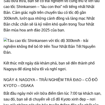
Sau bữa trưa, bạn sẽ có trải nghiệm vô cùng thú vị với tàu
cao tốc Shinkansen – “tàu con thoi” nổi tiếng nhất Nhật
Bản. Cảm giác ngồi trên chuyến tàu có tốc độ gần
300km/h, lướt qua những cánh đồng và làng mạc Nhật
Bản chắc chắn sẽ là kỷ niệm khó quên trong Tour Nhật
Bản mùa hoa anh đào 2025 của bạn.
Kết thúc một ngày dài khám phá, bạn sẽ đến thành phố
Nagoya để dùng bữa tối và nghỉ ngơi.
NGÀY 4: NAGOYA – TRẢI NGHIỆM TRÀ ĐẠO – CỐ ĐÔ
KYOTO – OSAKA
Bắt đầu ngày mới với bữa điểm tâm lúc 7:00 tại khách sạn,
sau đó, bạn sẽ di chuyển về cố đô Kyoto xinh đẹp – nơi