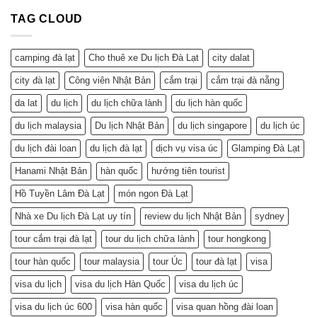
TAG CLOUD
camping đà lạt
Cho thuê xe Du lịch Đà Lạt
city dalat
city đà lạt
Công viên Nhật Bản
cắm trại
cắm trại đà nẵng
da lat
du lịch
du lịch chữa lành
du lịch hàn quốc
du lịch malaysia
Du lịch Nhật Bản
du lịch singapore
du lịch úc
du lịch đài loan
du lịch đà lạt
dịch vụ visa úc
Glamping Đà Lạt
Hanami Nhật Bản
hàn quốc
hướng tiên tourist
Hồ Tuyền Lâm Đà Lạt
món ngon Đà Lạt
Nhà xe Du lịch Đà Lạt uy tín
review du lịch Nhật Bản
sydney
tour cắm trại đà lạt
tour du lịch chữa lành
tour hongkong
tour hàn quốc
tour malaysia
tour Úc
tour đà lạt
visa
visa du lịch
visa du lịch Hàn Quốc
visa du lịch úc
visa du lịch úc 600
visa hàn quốc
visa quan hồng đài loan