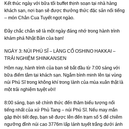
Kết thúc ngày với bữa tối buffet thịnh soạn tại nhà hàng
khách sạn, nơi bạn sẽ được thưởng thức đặc sản nổi tiếng
– món Chân Cua Tuyết ngọt ngào.
Đây chắc chắn sẽ là một ngày đáng nhớ trong hành trình
khám phá Nhật Bản của bạn!
NGÀY 3: NÚI PHÚ SĨ – LÀNG CỔ OSHINO HAKKAI –
TRẢI NGHIỆM SHINKANSEN
Hôm nay, hành trình của bạn sẽ bắt đầu từ 7:00 sáng với
bữa điểm tâm tại khách sạn. Ngắm bình minh lên tại vùng
núi Phú Sĩ trong không khí trong lành của mùa xuân thật là
một trải nghiệm tuyệt vời!
8:00 sáng, bạn sẽ chính thức đến thăm biểu tượng nổi
tiếng nhất của xứ Phù Tang – núi Phú Sĩ. Nếu may mắn
gặp thời tiết đẹp, bạn sẽ được lên đến trạm số 5 để chiêm
ngưỡng đỉnh núi cao 3776m lấp lánh tuyết trắng dưới ánh