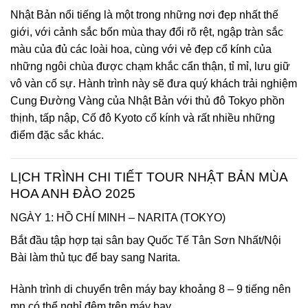
Nhật Bản nổi tiếng là một trong những nơi đẹp nhất thế
giới, với cảnh sắc bốn mùa thay đổi rõ rệt, ngập tràn sắc
màu của đủ các loài hoa, cùng với vẻ đẹp cổ kính của
những ngôi chùa được chạm khắc cẩn thận, tỉ mỉ, lưu giữ
vô vàn cố sự. Hành trình này sẽ đưa quý khách trải nghiệm
Cung Đường Vàng của Nhật Bản với thủ đô Tokyo phồn
thịnh, tấp nập, Cố đô Kyoto cổ kính và rất nhiều những
điểm đặc sắc khác.
LỊCH TRÌNH CHI TIẾT TOUR
NHẬT BẢN
MÙA
HOA ANH ĐÀO 2025
NGÀY 1: HỒ CHÍ MINH – NARITA (TOKYO)
Bắt đầu tập hợp tại sân bay Quốc Tế Tân Sơn Nhất/Nội
Bài làm thủ tục để bay sang Narita.
Hành trình di chuyển trên máy bay khoảng 8 – 9 tiếng nên
mn có thể nghỉ đêm trên máy bay.