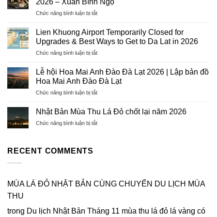
2026 – Xuân Bính Ngọ
Trọn
ở
Chức năng bình luận bị tắt
Gói
Xu
2026
hướng
–
Lien Khuong Airport Temporarily Closed for
Du
Hướng
Upgrades & Best Ways to Get to Da Lat in 2026
lịch
Tiên
ở
Chức năng bình luận bị tắt
Đà
Tourist:
Lien
Lạt
Uy
Khuong
vào
Lễ hội Hoa Mai Anh Đào Đà Lạt 2026 | Lập bản đồ
Tín,
Airport
dịp
Hoa Mai Anh Đào Đà Lạt
Chuyên
Temporarily
Tết
Nghiệp,
ở
Chức năng bình luận bị tắt
Closed
Nguyên
Tỷ
Lễ
for
Đán
Lệ
hội
Upgrades
Nhật Bản Mùa Thu Lá Đỏ chốt lại năm 2026
2026
Đậu
Hoa
&
–
Cao
ở
Chức năng bình luận bị tắt
Mai
Best
Xuân
Nhật
Anh
Ways
Bính
Bản
Đào
to
Ngọ
Mùa
RECENT COMMENTS
Đà
Get
Thu
Lạt
to
Lá
2026
Da
Đỏ
|
Lat
chốt
MÙA LÁ ĐỎ NHẬT BẢN CÙNG CHUYẾN DU LỊCH MÙA
Lập
in
lại
bản
2026
THU
năm
đồ
2026
Hoa
trong
Du lịch Nhật Bản Tháng 11 mùa thu lá đỏ lá vàng có
Mai