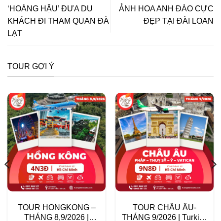
‘HOÀNG HẬU’ ĐƯA DU
ẢNH HOA ANH ĐÀO CỰC
KHÁCH ĐI THAM QUAN ĐÀ
ĐẸP TẠI ĐÀI LOAN
LẠT
TOUR GỢI Ý
TOUR HONGKONG –
TOUR CHÂU ÂU-
THÁNG 8,9/2026 |
THÁNG 9/2026 | Turkish