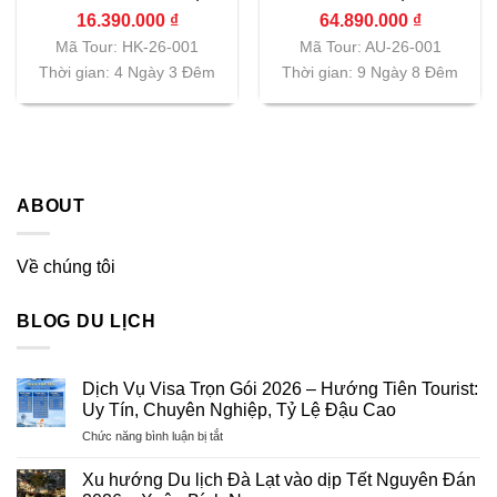
Vietnam Airlines|
Airlines| TP.HCM
16.390.000
₫
64.890.000
₫
TP.HCM
Mã Tour: HK-26-001
Mã Tour: AU-26-001
Thời gian: 4 Ngày 3 Đêm
Thời gian: 9 Ngày 8 Đêm
ABOUT
Về chúng tôi
BLOG DU LỊCH
Dịch Vụ Visa Trọn Gói 2026 – Hướng Tiên Tourist:
Uy Tín, Chuyên Nghiệp, Tỷ Lệ Đậu Cao
ở
Chức năng bình luận bị tắt
Dịch
Vụ
Xu hướng Du lịch Đà Lạt vào dịp Tết Nguyên Đán
Visa