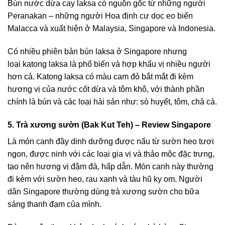
Bún nước dừa cay laksa có nguồn gốc từ những người
Peranakan – những người Hoa định cư dọc eo biển
Malacca và xuất hiện ở Malaysia, Singapore và Indonesia.
Có nhiều phiên bản bún laksa ở Singapore nhưng
loại
katong laksa
là phổ biến và hợp khẩu vị nhiều người
hơn cả. Katong laksa có màu cam đỏ bắt mắt đi kèm
hương vị của nước cốt dừa và tôm khô, với thành phần
chính là bún và các loại hải sản như: sò huyết, tôm, chả cá.
5. Trà xương sườn (Bak Kut Teh) – Review Singapore
Là món canh đầy dinh dưỡng được nấu từ sườn heo tươi
ngon, được ninh với các loại gia vị và thảo mộc đặc trưng,
tạo nên hương vị đậm đà, hấp dẫn. Món canh này thường
đi kèm với sườn heo, rau xanh và tàu hũ ky om. Người
dân Singapore thường dùng trà xương sườn cho bữa
sáng thanh đạm của mình.