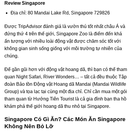
Review Singapore
Địa chỉ: 80 Mandai Lake Rd, Singapore 729826
Được TripAdvisor đánh giá là vườn thú tốt nhất châu Á và
đứng thứ 4 trên thế giới,
Singapore Zoo
là điểm đến khá
ấn tượng với nhiều loài động vật được chăm sóc tốt với
không gian sinh sống giống với môi trường tự nhiên của
chúng.
Để gần gũi hơn với động vật hoang dã, thì bạn có thể tham
quan
Night Safari
,
River Wonders
… – tất cả đều thuộc Tập
đoàn Bảo tồn Động vật Hoang dã Mandai (Mandai Wildlife
Group) và tọa lạc tại cùng một địa chỉ. Chỉ cần mua một
gói
tham quan từ Hướng Tiên Tourist
là cả gia đình bạn tha hồ
khám phá thế giới hoang dã thu nhỏ tại Singapore.
Singapore Có Gì Ăn? Các Món Ăn Singapore
Không Nên Bỏ Lỡ