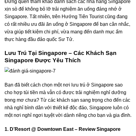
Đừng quên tham khảo danh sách các
nhà hàng Singapore
xịn sò để không bỏ lỡ trải nghiệm ăn uống đáng nhớ ở
Singapore. Tất nhiên, trên Hướng Tiên Tourist cũng đang
có rất nhiều
ưu đãi ăn uống ở Singapore
để bạn cân nhắc,
vừa giúp tiết kiệm chi phí, vừa mang đến danh mục ẩm
thực hàng đầu đảo quốc Sư Tử.
Lưu Trú Tại Singapore – Các Khách Sạn
Singapore Được Yêu Thích
Bạn đã biết cách chọn một nơi lưu trú ở Singapore sao
cho hợp túi tiền mà vẫn có được trải nghiệm nghỉ dưỡng
trong mơ chưa? Từ các khách sạn sang trọng cho đến các
nhà nghỉ bình dân với thiết kế độc đáo, Singapore luôn có
một nơi nghỉ ngơi tuyệt vời dành riêng cho bạn và gia đình.
1. D’Resort @ Downtown East – Review Singapore