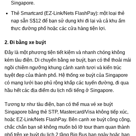
Singapore.
Thẻ Smartcard
(EZ-Link/Nets FlashPay): một loại thẻ
nạp sẵn S$12 để bạn sử dụng khi đi lại và cả khu ẩm
thực đường phố hoặc các cửa hàng tiện lợi.
2. Đi bằng xe buýt
Đây là một phương tiện tiết kiệm và nhanh chóng không
kém tàu điện. Di chuyển bằng xe buýt, bạn có thể thoải mái
ngồi chiêm ngưỡng khung cảnh xanh tươi và kiến trúc
tuyệt đẹp của thành phố. Hệ thống xe buýt của Singapore
có mạng lưới bao phủ rộng khắp các tuyến đường, đi qua
hầu hết các địa điểm du lịch nổi tiếng ở Singapore.
Tương tự như tàu điện, bạn có thể mua vé xe buýt
Singapore bằng thẻ STP, Mastercard/Visa không tiếp xúc,
hoặc EZ-Link/Nets FlashPay. Bên cạnh xe buýt công cộng,
chắc chắn bạn sẽ không muốn bỏ lỡ tour tham quan thành
phố trên xe buýt du lịch 2 tầng Big Bus
ban ngày
hoặc
ban