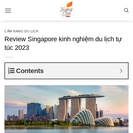
Bỏ
qua
nội
dung
CẨM NANG DU LỊCH
Review Singapore kinh nghiệm du lịch tự
túc 2023
Contents