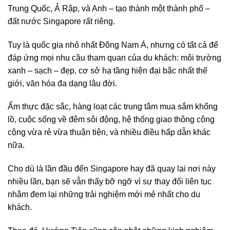
Trung Quốc, Ả Rập, và Anh – tạo thành một thành phố –
đất nước Singapore rất riêng.
Tuy là quốc gia nhỏ nhất Đông Nam Á, nhưng có tất cả để
đáp ứng mọi nhu cầu tham quan của du khách: môi trường
xanh – sạch – đẹp, cơ sở hạ tầng hiện đại bậc nhất thế
giới, văn hóa đa dạng lâu đời.
Ẩm thực đặc sắc, hàng loạt các trung tâm mua sắm khổng
lồ, cuộc sống về đêm sôi động, hệ thống giao thông công
cộng vừa rẻ vừa thuận tiện, và nhiều điều hấp dẫn khác
nữa.
Cho dù là lần đầu đến Singapore hay đã quay lại nơi này
nhiều lần, bạn sẽ vẫn thấy bỡ ngỡ vì sự thay đổi liên tục
nhằm đem lại những trải nghiệm mới mẻ nhất cho du
khách.