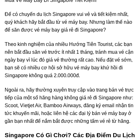
Mua Vé Máy Bay Đi Singapore Tiết Kiệm!
Để có chuyến du lịch Singapore vui vẻ và tiết kiệm nhất,
quý khách hãy bắt đầu từ vé máy bay. Nhưng làm thế nào
để săn được vé máy bay giá rẻ đi Singapore?
Theo kinh nghiệm của nhiều Hướng Tiên Tourist, các bạn
nên bắt đầu săn vé trước ít nhất 1 tháng, tránh mua vé cận
ngày bay vì lúc đó giá vé thường rất cao. Nếu đặt vé sớm,
bạn sẽ có nhiều cơ hội sở hữu vé máy bay khứ hồi đi
Singapore không quá 2.000.000đ.
Ngoài ra, hãy thường xuyên truy cập vào trang bán vé trực
tiếp của một số hãng hàng không giá rẻ đi Singapore như:
Scoot, Vietjet Air, Bamboo Airways, đăng ký email nhận tin
tức khuyến mãi, hoặc liên hệ các đại lý bán vé máy bay ở
gần bạn nhất để nắm bắt được những tấm vé rẻ từ hãng.
Singapore Có Gì Chơi? Các Địa Điểm Du Lịch