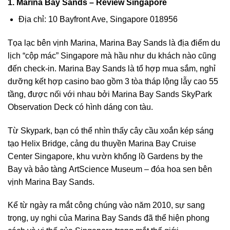
1. Marina Bay Sands – Review Singapore
Địa chỉ: 10 Bayfront Ave, Singapore 018956
Tọa lạc bên vịnh Marina, Marina Bay Sands là địa điểm du
lịch “cộp mác” Singapore mà hầu như du khách nào cũng
đến check-in. Marina Bay Sands là tổ hợp mua sắm,
nghỉ
dưỡng
kết hợp casino bao gồm 3 tòa tháp lộng lẫy cao 55
tầng, được nối với nhau bởi
Marina Bay Sands SkyPark
Observation Deck
có hình dáng con tàu.
Từ Skypark, bạn có thể nhìn thấy cây cầu xoắn kép sáng
tạo Helix Bridge, cảng du thuyền Marina Bay Cruise
Center Singapore, khu vườn khổng lồ
Gardens by the
Bay
và bảo tàng
ArtScience Museum
– đóa hoa sen bên
vịnh Marina Bay Sands.
Kể từ ngày ra mắt công chúng vào năm 2010, sự sang
trọng, uy nghi của Marina Bay Sands đã thể hiện phong