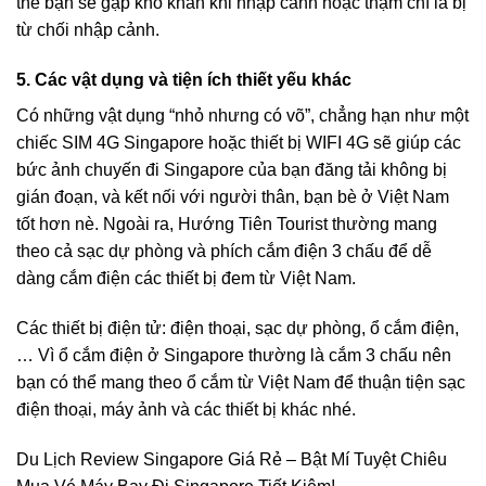
thể bạn sẽ gặp khó khăn khi nhập cảnh hoặc thậm chí là bị
từ chối nhập cảnh.
5. Các vật dụng và tiện ích thiết yếu khác
Có những vật dụng “nhỏ nhưng có võ”, chẳng hạn như một
chiếc
SIM 4G Singapore
hoặc
thiết bị WIFI 4G
sẽ giúp các
bức ảnh chuyến đi Singapore của bạn đăng tải không bị
gián đoạn, và kết nối với người thân, bạn bè ở Việt Nam
tốt hơn nè. Ngoài ra, Hướng Tiên Tourist thường mang
theo cả sạc dự phòng và phích cắm điện 3 chấu để dễ
dàng cắm điện các thiết bị đem từ Việt Nam.
Các thiết bị điện tử: điện thoại, sạc dự phòng, ổ cắm điện,
… Vì ổ cắm điện ở Singapore thường là cắm 3 chấu nên
bạn có thể mang theo ổ cắm từ Việt Nam để thuận tiện sạc
điện thoại, máy ảnh và các thiết bị khác nhé.
Du Lịch Review Singapore Giá Rẻ – Bật Mí Tuyệt Chiêu